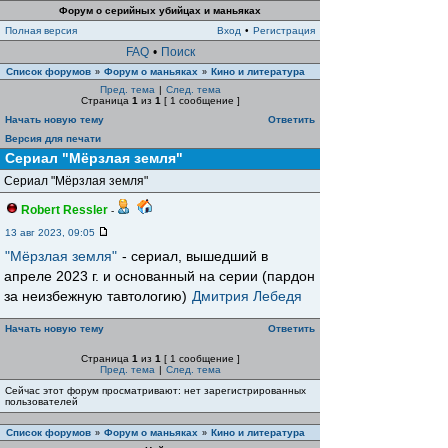
Форум о серийных убийцах и маньяках
Полная версия
Вход
•
Регистрация
FAQ
•
Поиск
Список форумов
Форум о маньяках
Кино и литература
»
»
Пред. тема
|
След. тема
Страница
1
из
1
[ 1 сообщение ]
Начать новую тему
Ответить
Версия для печати
Сериал "Мёрзлая земля"
Сериал "Мёрзлая земля"
Robert Ressler
-
13 авг 2023, 09:05
"Мёрзлая земля"
- сериал, вышедший в
апреле 2023 г. и основанный на серии (пардон
за неизбежную тавтологию)
Дмитрия Лебедя
Начать новую тему
Ответить
Страница
1
из
1
[ 1 сообщение ]
Пред. тема
|
След. тема
Сейчас этот форум просматривают: нет зарегистрированных
пользователей
Список форумов
Форум о маньяках
Кино и литература
»
»