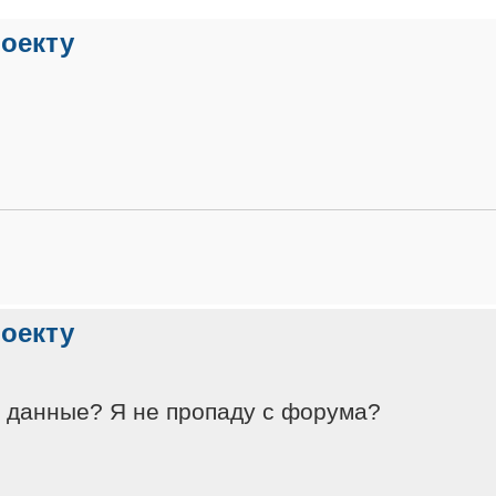
роекту
роекту
е данные? Я не пропаду с форума?