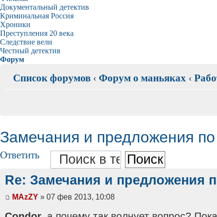
Документальный детектив
Криминальная Россия
Хроники
Преступления 20 века
Следствие вели
Честный детектив
Форум
Список форумов
‹
Форум о маньяках
‹
Рабо
Замечания и предложения по
Ответить
Re: Замечания и предложения п
MAzZY
» 07 фев 2013, 10:08
Condor
, а почему так волнует вопрос? Пок