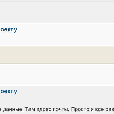
роекту
роекту
 данные. Там адрес почты. Просто я все ра