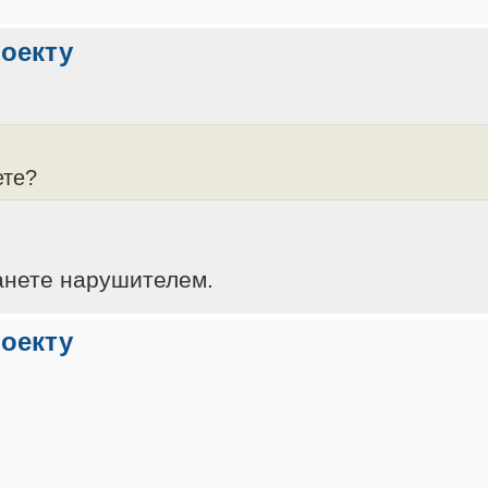
роекту
ете?
танете нарушителем.
роекту