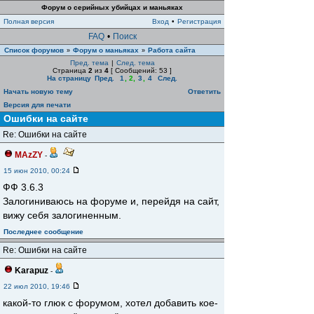
Форум о серийных убийцах и маньяках
Полная версия
Вход
•
Регистрация
FAQ
•
Поиск
Список форумов
Форум о маньяках
Работа сайта
»
»
Пред. тема
|
След. тема
Страница
2
из
4
[ Сообщений: 53 ]
На страницу
Пред.
1
,
2
,
3
,
4
След.
Начать новую тему
Ответить
Версия для печати
Ошибки на сайте
Re: Ошибки на сайте
MAzZY
-
15 июн 2010, 00:24
ФФ 3.6.3
Залогиниваюсь на форуме и, перейдя на сайт,
вижу себя залогиненным.
Последнее сообщение
Re: Ошибки на сайте
Karapuz
-
22 июл 2010, 19:46
какой-то глюк с форумом, хотел добавить кое-