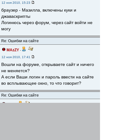
12 ноя 2010, 15:23
браузер - Мазилла, включены куки и
джаваскрипты
Логинюсь через форум, через сайт войти не
могу
Re: Ошибки на сайте
MAzZY
-
12 ноя 2010, 17:41
Вошли на форуме, открываете сайт и ничего
не меняется?
А если Ваши логин и пароль ввести на сайте
во всплывающее окно, то что говорит?
Re: Ошибки на сайте
Lizzy
-
12 ноя 2010, 22:13
Выдает вот такой текст:
joomla_int Session Create: You do not have
access to this page! Your usergroup is Public
Frontend. As a minimum, you should be a