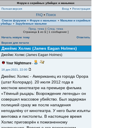
Форум о серийных убийцах и маньяках
Полная версия
Вход
•
Регистрация
FAQ
•
Поиск
Список форумов
Форум о маньяках
Маньяки и серийные
»
»
убийцы
Зарубежные маньяки
»
Пред. тема
|
След. тема
Страница
1
из
1
[ 1 сообщение ]
Начать новую тему
Ответить
Версия для печати
Джеймс Холмс (James Eagan Holmes)
Джеймс Холмс (James Eagan Holmes)
Your Nightmare
-
16 дек 2021, 22:00
Джеймс Холмс - Американец из города Орора
(штат Колорадо). 20 июля 2012 года в
местном кинотеатре на премьере фильма
«Тёмный рыцарь: Возрождение легенды» он
совершил массовое убийство. Был задержан
полицией сразу же после нападения
неподалёку от кинотеатра. У него были изъяты
винтовка и пистолеты. В настоящее время
Холмс приговорён к пожизненному
заключению. Версия о его психическом