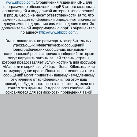
www.phpbb.com
. Ограничения лицензии GPL для
программного обеспечения phpBB строго связаны с
организацией и поддержкой интернет-конференций,
и phpBB Group не несёт ответственности за то, что
администрация конференций определяет в качестве
допустимого содержания и/или поведения в них. За
дополнительной информацией о phpBB обращайтесь
по адресу
http://www.phpbb.com/
.
Вы соглашаетесь не размещать оскорбительных,
угрожающих, клеветнических сообщений,
порнографических сообщений, призывов к
национальной розни и прочих сообщений, которые
могут нарушить законы вашей страны, страны,
которая предоставляет услуги хостинга для форумов
«Маньяки и серийные убийцы - Serial-Killers.ru», или
международное право. Попытки размещения таких
сообщений могут привести к вашему немедленному
отключению от конференции, при этом ваш
провайдер будет поставлен в известность, если мы
сочтём это нужным. IP-адреса всех сообщений
сохраняются для возможности проведения такой
политики. Вы соглашаетесь с тем, что
администраторы форумов «Маньяки и серийные
убийцы - Serial-Killers.ru» имеют право удалить,
отредактировать, перенести или закрыть любую тему
в любое время по своему усмотрению. Как
пользователь вы согласны с тем, что введённая вами
информация будет храниться в базе данных. Хотя
эта информация не будет открыта третьим лицам без
вашего разрешения, ни администрация конференции
«Маньяки и серийные убийцы - Serial-Killers.ru», ни