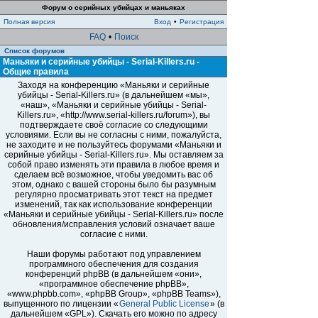
Форум о серийных убийцах и маньяках
Полная версия
Вход
•
Регистрация
FAQ
•
Поиск
Список форумов
Маньяки и серийные убийцы - Serial-Killers.ru -
Общие правила
Заходя на конференцию «Маньяки и серийные
убийцы - Serial-Killers.ru» (в дальнейшем «мы»,
«наш», «Маньяки и серийные убийцы - Serial-
Killers.ru», «http://www.serial-killers.ru/forum»), вы
подтверждаете своё согласие со следующими
условиями. Если вы не согласны с ними, пожалуйста,
не заходите и не пользуйтесь форумами «Маньяки и
серийные убийцы - Serial-Killers.ru». Мы оставляем за
собой право изменять эти правила в любое время и
сделаем всё возможное, чтобы уведомить вас об
этом, однако с вашей стороны было бы разумным
регулярно просматривать этот текст на предмет
изменений, так как использование конференции
«Маньяки и серийные убийцы - Serial-Killers.ru» после
обновления/исправления условий означает ваше
согласие с ними.
Наши форумы работают под управлением
программного обеспечения для создания
конференций phpBB (в дальнейшем «они»,
«программное обеспечение phpBB»,
«www.phpbb.com», «phpBB Group», «phpBB Teams»),
выпущенного по лицензии «
General Public License
» (в
дальнейшем «GPL»). Скачать его можно по адресу