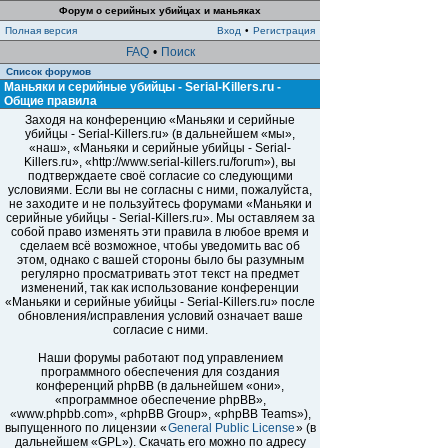
Форум о серийных убийцах и маньяках
Полная версия
Вход
•
Регистрация
FAQ
•
Поиск
Список форумов
Маньяки и серийные убийцы - Serial-Killers.ru -
Общие правила
Заходя на конференцию «Маньяки и серийные
убийцы - Serial-Killers.ru» (в дальнейшем «мы»,
«наш», «Маньяки и серийные убийцы - Serial-
Killers.ru», «http://www.serial-killers.ru/forum»), вы
подтверждаете своё согласие со следующими
условиями. Если вы не согласны с ними, пожалуйста,
не заходите и не пользуйтесь форумами «Маньяки и
серийные убийцы - Serial-Killers.ru». Мы оставляем за
собой право изменять эти правила в любое время и
сделаем всё возможное, чтобы уведомить вас об
этом, однако с вашей стороны было бы разумным
регулярно просматривать этот текст на предмет
изменений, так как использование конференции
«Маньяки и серийные убийцы - Serial-Killers.ru» после
обновления/исправления условий означает ваше
согласие с ними.
Наши форумы работают под управлением
программного обеспечения для создания
конференций phpBB (в дальнейшем «они»,
«программное обеспечение phpBB»,
«www.phpbb.com», «phpBB Group», «phpBB Teams»),
выпущенного по лицензии «
General Public License
» (в
дальнейшем «GPL»). Скачать его можно по адресу