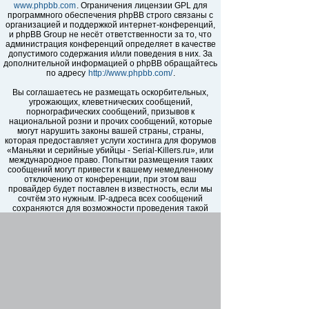
www.phpbb.com
. Ограничения лицензии GPL для
программного обеспечения phpBB строго связаны с
организацией и поддержкой интернет-конференций,
и phpBB Group не несёт ответственности за то, что
администрация конференций определяет в качестве
допустимого содержания и/или поведения в них. За
дополнительной информацией о phpBB обращайтесь
по адресу
http://www.phpbb.com/
.
Вы соглашаетесь не размещать оскорбительных,
угрожающих, клеветнических сообщений,
порнографических сообщений, призывов к
национальной розни и прочих сообщений, которые
могут нарушить законы вашей страны, страны,
которая предоставляет услуги хостинга для форумов
«Маньяки и серийные убийцы - Serial-Killers.ru», или
международное право. Попытки размещения таких
сообщений могут привести к вашему немедленному
отключению от конференции, при этом ваш
провайдер будет поставлен в известность, если мы
сочтём это нужным. IP-адреса всех сообщений
сохраняются для возможности проведения такой
политики. Вы соглашаетесь с тем, что
администраторы форумов «Маньяки и серийные
убийцы - Serial-Killers.ru» имеют право удалить,
отредактировать, перенести или закрыть любую тему
в любое время по своему усмотрению. Как
пользователь вы согласны с тем, что введённая вами
информация будет храниться в базе данных. Хотя
эта информация не будет открыта третьим лицам без
вашего разрешения, ни администрация конференции
«Маньяки и серийные убийцы - Serial-Killers.ru», ни