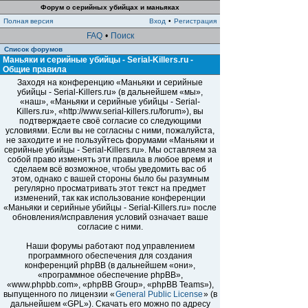
Форум о серийных убийцах и маньяках
Полная версия
Вход
•
Регистрация
FAQ
•
Поиск
Список форумов
Маньяки и серийные убийцы - Serial-Killers.ru -
Общие правила
Заходя на конференцию «Маньяки и серийные
убийцы - Serial-Killers.ru» (в дальнейшем «мы»,
«наш», «Маньяки и серийные убийцы - Serial-
Killers.ru», «http://www.serial-killers.ru/forum»), вы
подтверждаете своё согласие со следующими
условиями. Если вы не согласны с ними, пожалуйста,
не заходите и не пользуйтесь форумами «Маньяки и
серийные убийцы - Serial-Killers.ru». Мы оставляем за
собой право изменять эти правила в любое время и
сделаем всё возможное, чтобы уведомить вас об
этом, однако с вашей стороны было бы разумным
регулярно просматривать этот текст на предмет
изменений, так как использование конференции
«Маньяки и серийные убийцы - Serial-Killers.ru» после
обновления/исправления условий означает ваше
согласие с ними.
Наши форумы работают под управлением
программного обеспечения для создания
конференций phpBB (в дальнейшем «они»,
«программное обеспечение phpBB»,
«www.phpbb.com», «phpBB Group», «phpBB Teams»),
выпущенного по лицензии «
General Public License
» (в
дальнейшем «GPL»). Скачать его можно по адресу