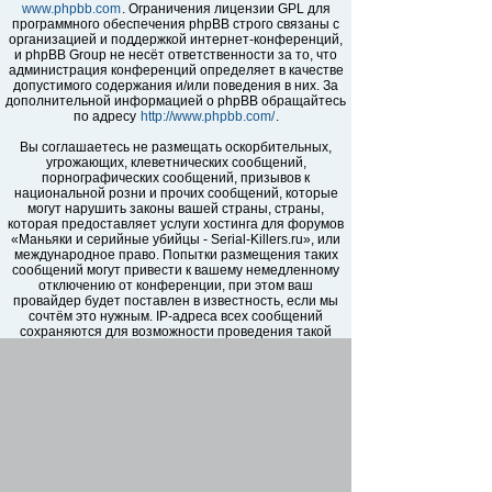
www.phpbb.com
. Ограничения лицензии GPL для
программного обеспечения phpBB строго связаны с
организацией и поддержкой интернет-конференций,
и phpBB Group не несёт ответственности за то, что
администрация конференций определяет в качестве
допустимого содержания и/или поведения в них. За
дополнительной информацией о phpBB обращайтесь
по адресу
http://www.phpbb.com/
.
Вы соглашаетесь не размещать оскорбительных,
угрожающих, клеветнических сообщений,
порнографических сообщений, призывов к
национальной розни и прочих сообщений, которые
могут нарушить законы вашей страны, страны,
которая предоставляет услуги хостинга для форумов
«Маньяки и серийные убийцы - Serial-Killers.ru», или
международное право. Попытки размещения таких
сообщений могут привести к вашему немедленному
отключению от конференции, при этом ваш
провайдер будет поставлен в известность, если мы
сочтём это нужным. IP-адреса всех сообщений
сохраняются для возможности проведения такой
политики. Вы соглашаетесь с тем, что
администраторы форумов «Маньяки и серийные
убийцы - Serial-Killers.ru» имеют право удалить,
отредактировать, перенести или закрыть любую тему
в любое время по своему усмотрению. Как
пользователь вы согласны с тем, что введённая вами
информация будет храниться в базе данных. Хотя
эта информация не будет открыта третьим лицам без
вашего разрешения, ни администрация конференции
«Маньяки и серийные убийцы - Serial-Killers.ru», ни