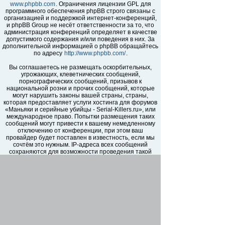
www.phpbb.com
. Ограничения лицензии GPL для
программного обеспечения phpBB строго связаны с
организацией и поддержкой интернет-конференций,
и phpBB Group не несёт ответственности за то, что
администрация конференций определяет в качестве
допустимого содержания и/или поведения в них. За
дополнительной информацией о phpBB обращайтесь
по адресу
http://www.phpbb.com/
.
Вы соглашаетесь не размещать оскорбительных,
угрожающих, клеветнических сообщений,
порнографических сообщений, призывов к
национальной розни и прочих сообщений, которые
могут нарушить законы вашей страны, страны,
которая предоставляет услуги хостинга для форумов
«Маньяки и серийные убийцы - Serial-Killers.ru», или
международное право. Попытки размещения таких
сообщений могут привести к вашему немедленному
отключению от конференции, при этом ваш
провайдер будет поставлен в известность, если мы
сочтём это нужным. IP-адреса всех сообщений
сохраняются для возможности проведения такой
политики. Вы соглашаетесь с тем, что
администраторы форумов «Маньяки и серийные
убийцы - Serial-Killers.ru» имеют право удалить,
отредактировать, перенести или закрыть любую тему
в любое время по своему усмотрению. Как
пользователь вы согласны с тем, что введённая вами
информация будет храниться в базе данных. Хотя
эта информация не будет открыта третьим лицам без
вашего разрешения, ни администрация конференции
«Маньяки и серийные убийцы - Serial-Killers.ru», ни