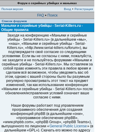
Форум о серийных убийцах и маньяках
Полная версия
Вход
•
Регистрация
FAQ
•
Поиск
Список форумов
Маньяки и серийные убийцы - Serial-Killers.ru -
Общие правила
Заходя на конференцию «Маньяки и серийные
убийцы - Serial-Killers.ru» (в дальнейшем «мы»,
«наш», «Маньяки и серийные убийцы - Serial-
Killers.ru», «http://www.serial-killers.ru/forum»), вы
подтверждаете своё согласие со следующими
условиями. Если вы не согласны с ними, пожалуйста,
не заходите и не пользуйтесь форумами «Маньяки и
серийные убийцы - Serial-Killers.ru». Мы оставляем за
собой право изменять эти правила в любое время и
сделаем всё возможное, чтобы уведомить вас об
этом, однако с вашей стороны было бы разумным
регулярно просматривать этот текст на предмет
изменений, так как использование конференции
«Маньяки и серийные убийцы - Serial-Killers.ru» после
обновления/исправления условий означает ваше
согласие с ними.
Наши форумы работают под управлением
программного обеспечения для создания
конференций phpBB (в дальнейшем «они»,
«программное обеспечение phpBB»,
«www.phpbb.com», «phpBB Group», «phpBB Teams»),
выпущенного по лицензии «
General Public License
» (в
дальнейшем «GPL»). Скачать его можно по адресу