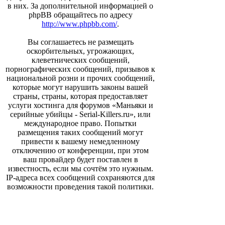
в них. За дополнительной информацией о
phpBB обращайтесь по адресу
http://www.phpbb.com/
.
Вы соглашаетесь не размещать
оскорбительных, угрожающих,
клеветнических сообщений,
порнографических сообщений, призывов к
национальной розни и прочих сообщений,
которые могут нарушить законы вашей
страны, страны, которая предоставляет
услуги хостинга для форумов «Маньяки и
серийные убийцы - Serial-Killers.ru», или
международное право. Попытки
размещения таких сообщений могут
привести к вашему немедленному
отключению от конференции, при этом
ваш провайдер будет поставлен в
известность, если мы сочтём это нужным.
IP-адреса всех сообщений сохраняются для
возможности проведения такой политики.
Вы соглашаетесь с тем, что
администраторы форумов «Маньяки и
серийные убийцы - Serial-Killers.ru» имеют
право удалить, отредактировать, перенести