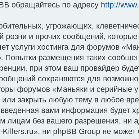
BB обращайтесь по адресу
http://www
рбительных, угрожающих, клеветниче
й розни и прочих сообщений, которые
яет услуги хостинга для форумов «Ман
во. Попытки размещения таких сообще
енции, при этом ваш провайдер будет
сообщений сохраняются для возможно
оры форумов «Маньяки и серийные уби
и или закрыть любую тему в любое вр
о введённая вами информация будет хр
им лицам без вашего разрешения, ни
-Killers.ru», ни phpBB Group не может