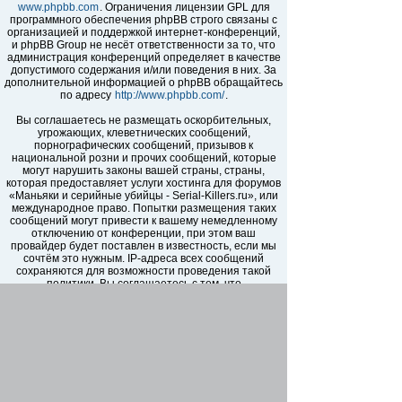
www.phpbb.com
. Ограничения лицензии GPL для
программного обеспечения phpBB строго связаны с
организацией и поддержкой интернет-конференций,
и phpBB Group не несёт ответственности за то, что
администрация конференций определяет в качестве
допустимого содержания и/или поведения в них. За
дополнительной информацией о phpBB обращайтесь
по адресу
http://www.phpbb.com/
.
Вы соглашаетесь не размещать оскорбительных,
угрожающих, клеветнических сообщений,
порнографических сообщений, призывов к
национальной розни и прочих сообщений, которые
могут нарушить законы вашей страны, страны,
которая предоставляет услуги хостинга для форумов
«Маньяки и серийные убийцы - Serial-Killers.ru», или
международное право. Попытки размещения таких
сообщений могут привести к вашему немедленному
отключению от конференции, при этом ваш
провайдер будет поставлен в известность, если мы
сочтём это нужным. IP-адреса всех сообщений
сохраняются для возможности проведения такой
политики. Вы соглашаетесь с тем, что
администраторы форумов «Маньяки и серийные
убийцы - Serial-Killers.ru» имеют право удалить,
отредактировать, перенести или закрыть любую тему
в любое время по своему усмотрению. Как
пользователь вы согласны с тем, что введённая вами
информация будет храниться в базе данных. Хотя
эта информация не будет открыта третьим лицам без
вашего разрешения, ни администрация конференции
«Маньяки и серийные убийцы - Serial-Killers.ru», ни