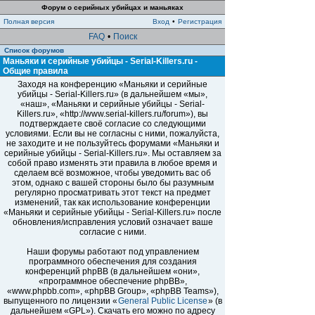
Форум о серийных убийцах и маньяках
Полная версия
Вход
•
Регистрация
FAQ
•
Поиск
Список форумов
Маньяки и серийные убийцы - Serial-Killers.ru -
Общие правила
Заходя на конференцию «Маньяки и серийные
убийцы - Serial-Killers.ru» (в дальнейшем «мы»,
«наш», «Маньяки и серийные убийцы - Serial-
Killers.ru», «http://www.serial-killers.ru/forum»), вы
подтверждаете своё согласие со следующими
условиями. Если вы не согласны с ними, пожалуйста,
не заходите и не пользуйтесь форумами «Маньяки и
серийные убийцы - Serial-Killers.ru». Мы оставляем за
собой право изменять эти правила в любое время и
сделаем всё возможное, чтобы уведомить вас об
этом, однако с вашей стороны было бы разумным
регулярно просматривать этот текст на предмет
изменений, так как использование конференции
«Маньяки и серийные убийцы - Serial-Killers.ru» после
обновления/исправления условий означает ваше
согласие с ними.
Наши форумы работают под управлением
программного обеспечения для создания
конференций phpBB (в дальнейшем «они»,
«программное обеспечение phpBB»,
«www.phpbb.com», «phpBB Group», «phpBB Teams»),
выпущенного по лицензии «
General Public License
» (в
дальнейшем «GPL»). Скачать его можно по адресу