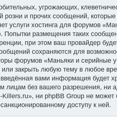
рбительных, угрожающих, клеветниче
й розни и прочих сообщений, которые
яет услуги хостинга для форумов «Ман
во. Попытки размещения таких сообще
енции, при этом ваш провайдер будет
сообщений сохраняются для возможно
оры форумов «Маньяки и серийные уби
и или закрыть любую тему в любое вр
о введённая вами информация будет хр
им лицам без вашего разрешения, ни
-Killers.ru», ни phpBB Group не может
есанкционированному доступу к ней.