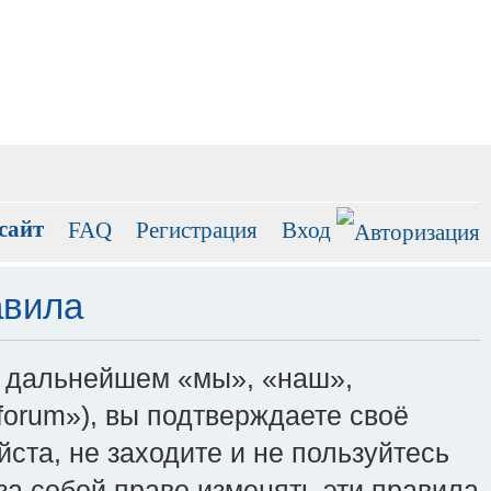
сайт
FAQ
Регистрация
Вход
авила
(в дальнейшем «мы», «наш»,
ru/forum»), вы подтверждаете своё
ста, не заходите и не пользуйтесь
 за собой право изменять эти правила