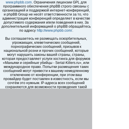
www.phpbb.com
. Ограничения лицензии GPL для
программного обеспечения phpBB строго связаны с
организацией и поддержкой интернет-конференций,
и phpBB Group не несёт ответственности за то, что
администрация конференций определяет в качестве
допустимого содержания и/или поведения в них. За
дополнительной информацией о phpBB обращайтесь
по адресу
http://www.phpbb.com/
.
Вы соглашаетесь не размещать оскорбительных,
угрожающих, клеветнических сообщений,
порнографических сообщений, призывов к
национальной розни и прочих сообщений, которые
могут нарушить законы вашей страны, страны,
которая предоставляет услуги хостинга для форумов
«Маньяки и серийные убийцы - Serial-Killers.ru», или
международное право. Попытки размещения таких
сообщений могут привести к вашему немедленному
отключению от конференции, при этом ваш
провайдер будет поставлен в известность, если мы
сочтём это нужным. IP-адреса всех сообщений
сохраняются для возможности проведения такой
политики. Вы соглашаетесь с тем, что
администраторы форумов «Маньяки и серийные
убийцы - Serial-Killers.ru» имеют право удалить,
отредактировать, перенести или закрыть любую тему
в любое время по своему усмотрению. Как
пользователь вы согласны с тем, что введённая вами
информация будет храниться в базе данных. Хотя
эта информация не будет открыта третьим лицам без
вашего разрешения, ни администрация конференции
«Маньяки и серийные убийцы - Serial-Killers.ru», ни