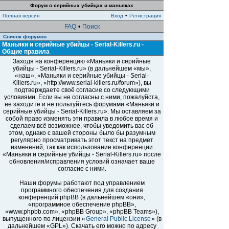
Форум о серийных убийцах и маньяках
Полная версия
Вход
•
Регистрация
FAQ
•
Поиск
Список форумов
Маньяки и серийные убийцы - Serial-Killers.ru -
Общие правила
Заходя на конференцию «Маньяки и серийные
убийцы - Serial-Killers.ru» (в дальнейшем «мы»,
«наш», «Маньяки и серийные убийцы - Serial-
Killers.ru», «http://www.serial-killers.ru/forum»), вы
подтверждаете своё согласие со следующими
условиями. Если вы не согласны с ними, пожалуйста,
не заходите и не пользуйтесь форумами «Маньяки и
серийные убийцы - Serial-Killers.ru». Мы оставляем за
собой право изменять эти правила в любое время и
сделаем всё возможное, чтобы уведомить вас об
этом, однако с вашей стороны было бы разумным
регулярно просматривать этот текст на предмет
изменений, так как использование конференции
«Маньяки и серийные убийцы - Serial-Killers.ru» после
обновления/исправления условий означает ваше
согласие с ними.
Наши форумы работают под управлением
программного обеспечения для создания
конференций phpBB (в дальнейшем «они»,
«программное обеспечение phpBB»,
«www.phpbb.com», «phpBB Group», «phpBB Teams»),
выпущенного по лицензии «
General Public License
» (в
дальнейшем «GPL»). Скачать его можно по адресу