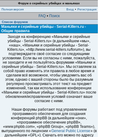
Форум о серийных убийцах и маньяках
Полная версия
Вход
•
Регистрация
FAQ
•
Поиск
Список форумов
Маньяки и серийные убийцы - Serial-Killers.ru -
Общие правила
Заходя на конференцию «Маньяки и серийные
убийцы - Serial-Killers.ru» (в дальнейшем «мы»,
«наш», «Маньяки и серийные убийцы - Serial-
Killers.ru», «http://www.serial-killers.ru/forum»), вы
подтверждаете своё согласие со следующими
условиями. Если вы не согласны с ними, пожалуйста,
не заходите и не пользуйтесь форумами «Маньяки и
серийные убийцы - Serial-Killers.ru». Мы оставляем за
собой право изменять эти правила в любое время и
сделаем всё возможное, чтобы уведомить вас об
этом, однако с вашей стороны было бы разумным
регулярно просматривать этот текст на предмет
изменений, так как использование конференции
«Маньяки и серийные убийцы - Serial-Killers.ru» после
обновления/исправления условий означает ваше
согласие с ними.
Наши форумы работают под управлением
программного обеспечения для создания
конференций phpBB (в дальнейшем «они»,
«программное обеспечение phpBB»,
«www.phpbb.com», «phpBB Group», «phpBB Teams»),
выпущенного по лицензии «
General Public License
» (в
дальнейшем «GPL»). Скачать его можно по адресу