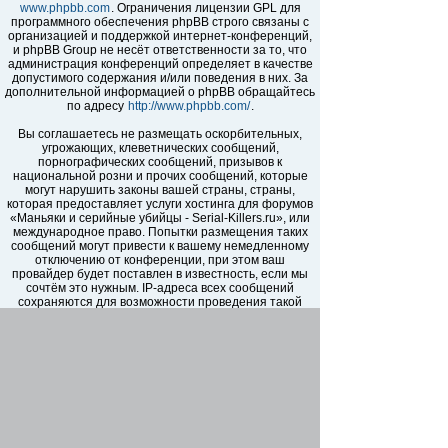
www.phpbb.com
. Ограничения лицензии GPL для
программного обеспечения phpBB строго связаны с
организацией и поддержкой интернет-конференций,
и phpBB Group не несёт ответственности за то, что
администрация конференций определяет в качестве
допустимого содержания и/или поведения в них. За
дополнительной информацией о phpBB обращайтесь
по адресу
http://www.phpbb.com/
.
Вы соглашаетесь не размещать оскорбительных,
угрожающих, клеветнических сообщений,
порнографических сообщений, призывов к
национальной розни и прочих сообщений, которые
могут нарушить законы вашей страны, страны,
которая предоставляет услуги хостинга для форумов
«Маньяки и серийные убийцы - Serial-Killers.ru», или
международное право. Попытки размещения таких
сообщений могут привести к вашему немедленному
отключению от конференции, при этом ваш
провайдер будет поставлен в известность, если мы
сочтём это нужным. IP-адреса всех сообщений
сохраняются для возможности проведения такой
политики. Вы соглашаетесь с тем, что
администраторы форумов «Маньяки и серийные
убийцы - Serial-Killers.ru» имеют право удалить,
отредактировать, перенести или закрыть любую тему
в любое время по своему усмотрению. Как
пользователь вы согласны с тем, что введённая вами
информация будет храниться в базе данных. Хотя
эта информация не будет открыта третьим лицам без
вашего разрешения, ни администрация конференции
«Маньяки и серийные убийцы - Serial-Killers.ru», ни