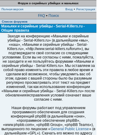
Форум о серийных убийцах и маньяках
Полная версия
Вход
•
Регистрация
FAQ
•
Поиск
Список форумов
Маньяки и серийные убийцы - Serial-Killers.ru -
Общие правила
Заходя на конференцию «Маньяки и серийные
убийцы - Serial-Killers.ru» (в дальнейшем «мы»,
«наш», «Маньяки и серийные убийцы - Serial-
Killers.ru», «http://www.serial-killers.ru/forum»), вы
подтверждаете своё согласие со следующими
условиями. Если вы не согласны с ними, пожалуйста,
не заходите и не пользуйтесь форумами «Маньяки и
серийные убийцы - Serial-Killers.ru». Мы оставляем за
собой право изменять эти правила в любое время и
сделаем всё возможное, чтобы уведомить вас об
этом, однако с вашей стороны было бы разумным
регулярно просматривать этот текст на предмет
изменений, так как использование конференции
«Маньяки и серийные убийцы - Serial-Killers.ru» после
обновления/исправления условий означает ваше
согласие с ними.
Наши форумы работают под управлением
программного обеспечения для создания
конференций phpBB (в дальнейшем «они»,
«программное обеспечение phpBB»,
«www.phpbb.com», «phpBB Group», «phpBB Teams»),
выпущенного по лицензии «
General Public License
» (в
дальнейшем «GPL»). Скачать его можно по адресу