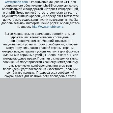
www.phpbb.com
. Ограничения лицензии GPL для
программного обеспечения phpBB строго связаны с
организацией и поддержкой интернет-конференций,
и phpBB Group не несёт ответственности за то, что
администрация конференций определяет в качестве
допустимого содержания и/или поведения в них. За
дополнительной информацией о phpBB обращайтесь
по адресу
http://www.phpbb.com/
.
Вы соглашаетесь не размещать оскорбительных,
угрожающих, клеветнических сообщений,
порнографических сообщений, призывов к
национальной розни и прочих сообщений, которые
могут нарушить законы вашей страны, страны,
которая предоставляет услуги хостинга для форумов
«Маньяки и серийные убийцы - Serial-Killers.ru», или
международное право. Попытки размещения таких
сообщений могут привести к вашему немедленному
отключению от конференции, при этом ваш
провайдер будет поставлен в известность, если мы
сочтём это нужным. IP-адреса всех сообщений
сохраняются для возможности проведения такой
политики. Вы соглашаетесь с тем, что
администраторы форумов «Маньяки и серийные
убийцы - Serial-Killers.ru» имеют право удалить,
отредактировать, перенести или закрыть любую тему
в любое время по своему усмотрению. Как
пользователь вы согласны с тем, что введённая вами
информация будет храниться в базе данных. Хотя
эта информация не будет открыта третьим лицам без
вашего разрешения, ни администрация конференции
«Маньяки и серийные убийцы - Serial-Killers.ru», ни