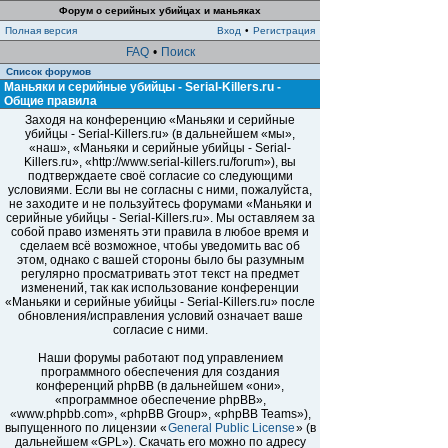
Форум о серийных убийцах и маньяках
Полная версия
Вход
•
Регистрация
FAQ
•
Поиск
Список форумов
Маньяки и серийные убийцы - Serial-Killers.ru -
Общие правила
Заходя на конференцию «Маньяки и серийные
убийцы - Serial-Killers.ru» (в дальнейшем «мы»,
«наш», «Маньяки и серийные убийцы - Serial-
Killers.ru», «http://www.serial-killers.ru/forum»), вы
подтверждаете своё согласие со следующими
условиями. Если вы не согласны с ними, пожалуйста,
не заходите и не пользуйтесь форумами «Маньяки и
серийные убийцы - Serial-Killers.ru». Мы оставляем за
собой право изменять эти правила в любое время и
сделаем всё возможное, чтобы уведомить вас об
этом, однако с вашей стороны было бы разумным
регулярно просматривать этот текст на предмет
изменений, так как использование конференции
«Маньяки и серийные убийцы - Serial-Killers.ru» после
обновления/исправления условий означает ваше
согласие с ними.
Наши форумы работают под управлением
программного обеспечения для создания
конференций phpBB (в дальнейшем «они»,
«программное обеспечение phpBB»,
«www.phpbb.com», «phpBB Group», «phpBB Teams»),
выпущенного по лицензии «
General Public License
» (в
дальнейшем «GPL»). Скачать его можно по адресу