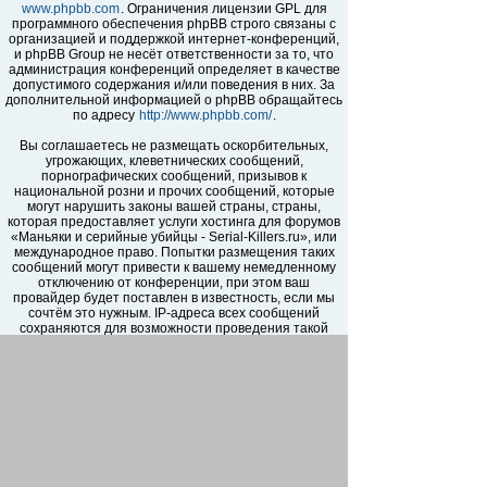
www.phpbb.com
. Ограничения лицензии GPL для
программного обеспечения phpBB строго связаны с
организацией и поддержкой интернет-конференций,
и phpBB Group не несёт ответственности за то, что
администрация конференций определяет в качестве
допустимого содержания и/или поведения в них. За
дополнительной информацией о phpBB обращайтесь
по адресу
http://www.phpbb.com/
.
Вы соглашаетесь не размещать оскорбительных,
угрожающих, клеветнических сообщений,
порнографических сообщений, призывов к
национальной розни и прочих сообщений, которые
могут нарушить законы вашей страны, страны,
которая предоставляет услуги хостинга для форумов
«Маньяки и серийные убийцы - Serial-Killers.ru», или
международное право. Попытки размещения таких
сообщений могут привести к вашему немедленному
отключению от конференции, при этом ваш
провайдер будет поставлен в известность, если мы
сочтём это нужным. IP-адреса всех сообщений
сохраняются для возможности проведения такой
политики. Вы соглашаетесь с тем, что
администраторы форумов «Маньяки и серийные
убийцы - Serial-Killers.ru» имеют право удалить,
отредактировать, перенести или закрыть любую тему
в любое время по своему усмотрению. Как
пользователь вы согласны с тем, что введённая вами
информация будет храниться в базе данных. Хотя
эта информация не будет открыта третьим лицам без
вашего разрешения, ни администрация конференции
«Маньяки и серийные убийцы - Serial-Killers.ru», ни