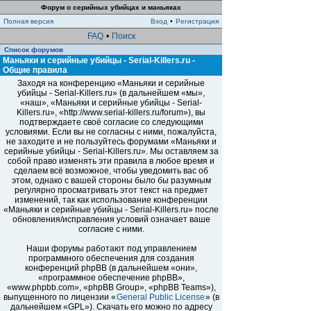
Форум о серийных убийцах и маньяках
Полная версия
Вход
•
Регистрация
FAQ
•
Поиск
Список форумов
Маньяки и серийные убийцы - Serial-Killers.ru -
Общие правила
Заходя на конференцию «Маньяки и серийные
убийцы - Serial-Killers.ru» (в дальнейшем «мы»,
«наш», «Маньяки и серийные убийцы - Serial-
Killers.ru», «http://www.serial-killers.ru/forum»), вы
подтверждаете своё согласие со следующими
условиями. Если вы не согласны с ними, пожалуйста,
не заходите и не пользуйтесь форумами «Маньяки и
серийные убийцы - Serial-Killers.ru». Мы оставляем за
собой право изменять эти правила в любое время и
сделаем всё возможное, чтобы уведомить вас об
этом, однако с вашей стороны было бы разумным
регулярно просматривать этот текст на предмет
изменений, так как использование конференции
«Маньяки и серийные убийцы - Serial-Killers.ru» после
обновления/исправления условий означает ваше
согласие с ними.
Наши форумы работают под управлением
программного обеспечения для создания
конференций phpBB (в дальнейшем «они»,
«программное обеспечение phpBB»,
«www.phpbb.com», «phpBB Group», «phpBB Teams»),
выпущенного по лицензии «
General Public License
» (в
дальнейшем «GPL»). Скачать его можно по адресу