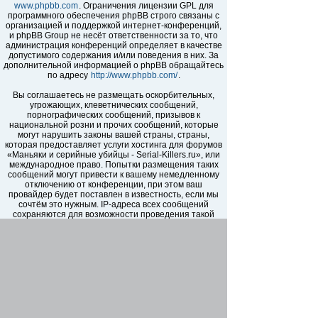
www.phpbb.com
. Ограничения лицензии GPL для
программного обеспечения phpBB строго связаны с
организацией и поддержкой интернет-конференций,
и phpBB Group не несёт ответственности за то, что
администрация конференций определяет в качестве
допустимого содержания и/или поведения в них. За
дополнительной информацией о phpBB обращайтесь
по адресу
http://www.phpbb.com/
.
Вы соглашаетесь не размещать оскорбительных,
угрожающих, клеветнических сообщений,
порнографических сообщений, призывов к
национальной розни и прочих сообщений, которые
могут нарушить законы вашей страны, страны,
которая предоставляет услуги хостинга для форумов
«Маньяки и серийные убийцы - Serial-Killers.ru», или
международное право. Попытки размещения таких
сообщений могут привести к вашему немедленному
отключению от конференции, при этом ваш
провайдер будет поставлен в известность, если мы
сочтём это нужным. IP-адреса всех сообщений
сохраняются для возможности проведения такой
политики. Вы соглашаетесь с тем, что
администраторы форумов «Маньяки и серийные
убийцы - Serial-Killers.ru» имеют право удалить,
отредактировать, перенести или закрыть любую тему
в любое время по своему усмотрению. Как
пользователь вы согласны с тем, что введённая вами
информация будет храниться в базе данных. Хотя
эта информация не будет открыта третьим лицам без
вашего разрешения, ни администрация конференции
«Маньяки и серийные убийцы - Serial-Killers.ru», ни