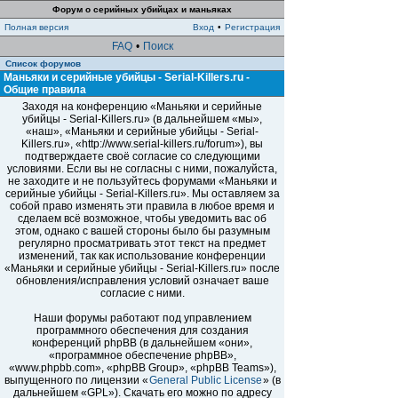
Форум о серийных убийцах и маньяках
Полная версия
Вход
•
Регистрация
FAQ
•
Поиск
Список форумов
Маньяки и серийные убийцы - Serial-Killers.ru -
Общие правила
Заходя на конференцию «Маньяки и серийные
убийцы - Serial-Killers.ru» (в дальнейшем «мы»,
«наш», «Маньяки и серийные убийцы - Serial-
Killers.ru», «http://www.serial-killers.ru/forum»), вы
подтверждаете своё согласие со следующими
условиями. Если вы не согласны с ними, пожалуйста,
не заходите и не пользуйтесь форумами «Маньяки и
серийные убийцы - Serial-Killers.ru». Мы оставляем за
собой право изменять эти правила в любое время и
сделаем всё возможное, чтобы уведомить вас об
этом, однако с вашей стороны было бы разумным
регулярно просматривать этот текст на предмет
изменений, так как использование конференции
«Маньяки и серийные убийцы - Serial-Killers.ru» после
обновления/исправления условий означает ваше
согласие с ними.
Наши форумы работают под управлением
программного обеспечения для создания
конференций phpBB (в дальнейшем «они»,
«программное обеспечение phpBB»,
«www.phpbb.com», «phpBB Group», «phpBB Teams»),
выпущенного по лицензии «
General Public License
» (в
дальнейшем «GPL»). Скачать его можно по адресу