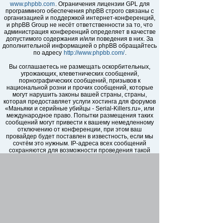
www.phpbb.com
. Ограничения лицензии GPL для
программного обеспечения phpBB строго связаны с
организацией и поддержкой интернет-конференций,
и phpBB Group не несёт ответственности за то, что
администрация конференций определяет в качестве
допустимого содержания и/или поведения в них. За
дополнительной информацией о phpBB обращайтесь
по адресу
http://www.phpbb.com/
.
Вы соглашаетесь не размещать оскорбительных,
угрожающих, клеветнических сообщений,
порнографических сообщений, призывов к
национальной розни и прочих сообщений, которые
могут нарушить законы вашей страны, страны,
которая предоставляет услуги хостинга для форумов
«Маньяки и серийные убийцы - Serial-Killers.ru», или
международное право. Попытки размещения таких
сообщений могут привести к вашему немедленному
отключению от конференции, при этом ваш
провайдер будет поставлен в известность, если мы
сочтём это нужным. IP-адреса всех сообщений
сохраняются для возможности проведения такой
политики. Вы соглашаетесь с тем, что
администраторы форумов «Маньяки и серийные
убийцы - Serial-Killers.ru» имеют право удалить,
отредактировать, перенести или закрыть любую тему
в любое время по своему усмотрению. Как
пользователь вы согласны с тем, что введённая вами
информация будет храниться в базе данных. Хотя
эта информация не будет открыта третьим лицам без
вашего разрешения, ни администрация конференции
«Маньяки и серийные убийцы - Serial-Killers.ru», ни