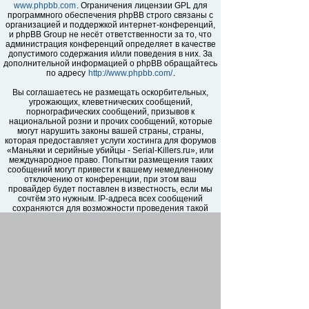
www.phpbb.com
. Ограничения лицензии GPL для
программного обеспечения phpBB строго связаны с
организацией и поддержкой интернет-конференций,
и phpBB Group не несёт ответственности за то, что
администрация конференций определяет в качестве
допустимого содержания и/или поведения в них. За
дополнительной информацией о phpBB обращайтесь
по адресу
http://www.phpbb.com/
.
Вы соглашаетесь не размещать оскорбительных,
угрожающих, клеветнических сообщений,
порнографических сообщений, призывов к
национальной розни и прочих сообщений, которые
могут нарушить законы вашей страны, страны,
которая предоставляет услуги хостинга для форумов
«Маньяки и серийные убийцы - Serial-Killers.ru», или
международное право. Попытки размещения таких
сообщений могут привести к вашему немедленному
отключению от конференции, при этом ваш
провайдер будет поставлен в известность, если мы
сочтём это нужным. IP-адреса всех сообщений
сохраняются для возможности проведения такой
политики. Вы соглашаетесь с тем, что
администраторы форумов «Маньяки и серийные
убийцы - Serial-Killers.ru» имеют право удалить,
отредактировать, перенести или закрыть любую тему
в любое время по своему усмотрению. Как
пользователь вы согласны с тем, что введённая вами
информация будет храниться в базе данных. Хотя
эта информация не будет открыта третьим лицам без
вашего разрешения, ни администрация конференции
«Маньяки и серийные убийцы - Serial-Killers.ru», ни