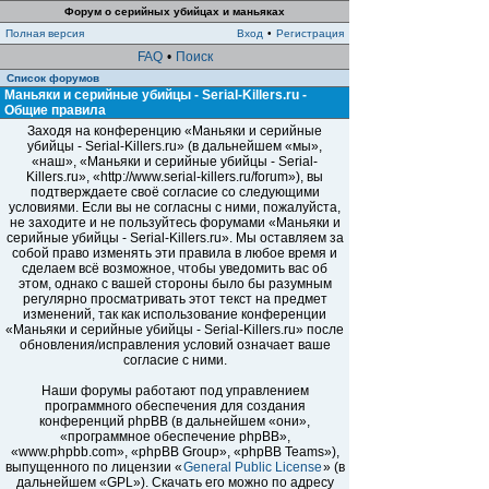
Форум о серийных убийцах и маньяках
Полная версия
Вход
•
Регистрация
FAQ
•
Поиск
Список форумов
Маньяки и серийные убийцы - Serial-Killers.ru -
Общие правила
Заходя на конференцию «Маньяки и серийные
убийцы - Serial-Killers.ru» (в дальнейшем «мы»,
«наш», «Маньяки и серийные убийцы - Serial-
Killers.ru», «http://www.serial-killers.ru/forum»), вы
подтверждаете своё согласие со следующими
условиями. Если вы не согласны с ними, пожалуйста,
не заходите и не пользуйтесь форумами «Маньяки и
серийные убийцы - Serial-Killers.ru». Мы оставляем за
собой право изменять эти правила в любое время и
сделаем всё возможное, чтобы уведомить вас об
этом, однако с вашей стороны было бы разумным
регулярно просматривать этот текст на предмет
изменений, так как использование конференции
«Маньяки и серийные убийцы - Serial-Killers.ru» после
обновления/исправления условий означает ваше
согласие с ними.
Наши форумы работают под управлением
программного обеспечения для создания
конференций phpBB (в дальнейшем «они»,
«программное обеспечение phpBB»,
«www.phpbb.com», «phpBB Group», «phpBB Teams»),
выпущенного по лицензии «
General Public License
» (в
дальнейшем «GPL»). Скачать его можно по адресу