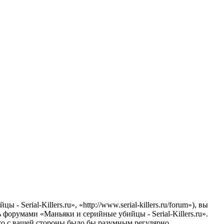
erial-Killers.ru», «http://www.serial-killers.ru/forum»), вы
 форумами «Маньяки и серийные убийцы - Serial-Killers.ru».
ако с вашей стороны было бы разумным регулярно