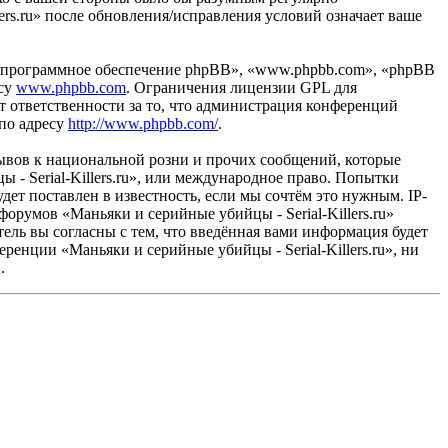
ers.ru» после обновления/исправления условий означает ваше
«программное обеспечение phpBB», «www.phpbb.com», «phpBB
есу
www.phpbb.com
. Ограничения лицензии GPL для
 ответственности за то, что администрация конференций
 по адресу
http://www.phpbb.com/
.
ывов к национальной розни и прочих сообщений, которые
 - Serial-Killers.ru», или международное право. Попытки
т поставлен в известность, если мы сочтём это нужным. IP-
орумов «Маньяки и серийные убийцы - Serial-Killers.ru»
ель вы согласны с тем, что введённая вами информация будет
ренции «Маньяки и серийные убийцы - Serial-Killers.ru», ни
.