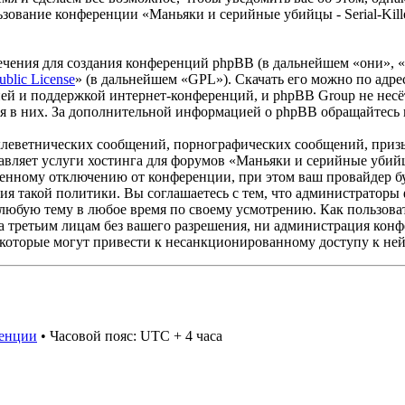
ьзование конференции «Маньяки и серийные убийцы - Serial-Kill
чения для создания конференций phpBB (в дальнейшем «они», 
ublic License
» (в дальнейшем «GPL»). Скачать его можно по адр
ей и поддержкой интернет-конференций, и phpBB Group не несёт
ия в них. За дополнительной информацией о phpBB обращайтесь
клеветнических сообщений, порнографических сообщений, приз
авляет услуги хостинга для форумов «Маньяки и серийные убийцы
нному отключению от конференции, при этом ваш провайдер буде
я такой политики. Вы соглашаетесь с тем, что администраторы ф
 любую тему в любое время по своему усмотрению. Как пользоват
а третьим лицам без вашего разрешения, ни администрация конфе
 которые могут привести к несанкционированному доступу к ней
ренции
• Часовой пояс: UTC + 4 часа