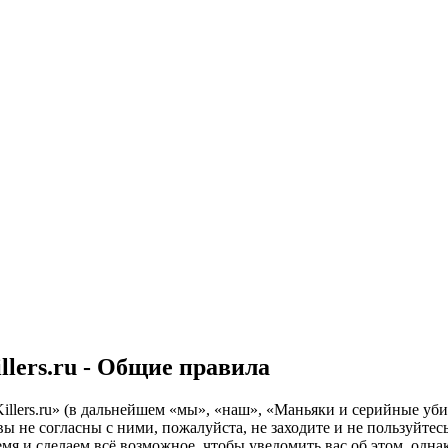
llers.ru - Общие правила
rs.ru» (в дальнейшем «мы», «наш», «Маньяки и серийные убийцы - S
 не согласны с ними, пожалуйста, не заходите и не пользуйтесь
емя и сделаем всё возможное, чтобы уведомить вас об этом, одн