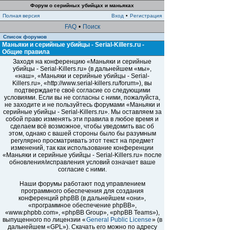
Форум о серийных убийцах и маньяках
Полная версия
Вход
•
Регистрация
FAQ
•
Поиск
Список форумов
Маньяки и серийные убийцы - Serial-Killers.ru -
Общие правила
Заходя на конференцию «Маньяки и серийные
убийцы - Serial-Killers.ru» (в дальнейшем «мы»,
«наш», «Маньяки и серийные убийцы - Serial-
Killers.ru», «http://www.serial-killers.ru/forum»), вы
подтверждаете своё согласие со следующими
условиями. Если вы не согласны с ними, пожалуйста,
не заходите и не пользуйтесь форумами «Маньяки и
серийные убийцы - Serial-Killers.ru». Мы оставляем за
собой право изменять эти правила в любое время и
сделаем всё возможное, чтобы уведомить вас об
этом, однако с вашей стороны было бы разумным
регулярно просматривать этот текст на предмет
изменений, так как использование конференции
«Маньяки и серийные убийцы - Serial-Killers.ru» после
обновления/исправления условий означает ваше
согласие с ними.
Наши форумы работают под управлением
программного обеспечения для создания
конференций phpBB (в дальнейшем «они»,
«программное обеспечение phpBB»,
«www.phpbb.com», «phpBB Group», «phpBB Teams»),
выпущенного по лицензии «
General Public License
» (в
дальнейшем «GPL»). Скачать его можно по адресу