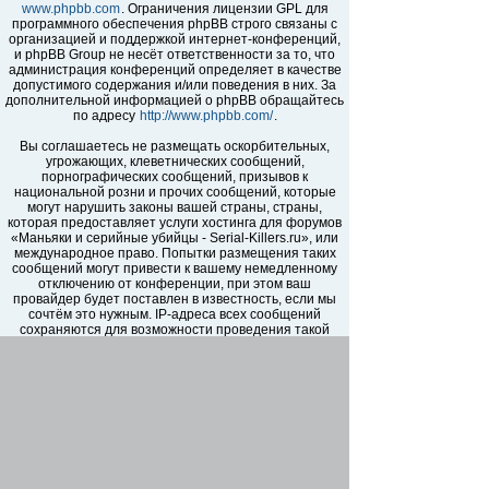
www.phpbb.com
. Ограничения лицензии GPL для
программного обеспечения phpBB строго связаны с
организацией и поддержкой интернет-конференций,
и phpBB Group не несёт ответственности за то, что
администрация конференций определяет в качестве
допустимого содержания и/или поведения в них. За
дополнительной информацией о phpBB обращайтесь
по адресу
http://www.phpbb.com/
.
Вы соглашаетесь не размещать оскорбительных,
угрожающих, клеветнических сообщений,
порнографических сообщений, призывов к
национальной розни и прочих сообщений, которые
могут нарушить законы вашей страны, страны,
которая предоставляет услуги хостинга для форумов
«Маньяки и серийные убийцы - Serial-Killers.ru», или
международное право. Попытки размещения таких
сообщений могут привести к вашему немедленному
отключению от конференции, при этом ваш
провайдер будет поставлен в известность, если мы
сочтём это нужным. IP-адреса всех сообщений
сохраняются для возможности проведения такой
политики. Вы соглашаетесь с тем, что
администраторы форумов «Маньяки и серийные
убийцы - Serial-Killers.ru» имеют право удалить,
отредактировать, перенести или закрыть любую тему
в любое время по своему усмотрению. Как
пользователь вы согласны с тем, что введённая вами
информация будет храниться в базе данных. Хотя
эта информация не будет открыта третьим лицам без
вашего разрешения, ни администрация конференции
«Маньяки и серийные убийцы - Serial-Killers.ru», ни