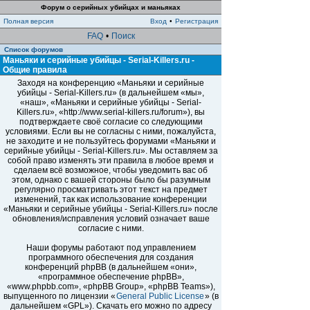
Форум о серийных убийцах и маньяках
Полная версия
Вход
•
Регистрация
FAQ
•
Поиск
Список форумов
Маньяки и серийные убийцы - Serial-Killers.ru -
Общие правила
Заходя на конференцию «Маньяки и серийные
убийцы - Serial-Killers.ru» (в дальнейшем «мы»,
«наш», «Маньяки и серийные убийцы - Serial-
Killers.ru», «http://www.serial-killers.ru/forum»), вы
подтверждаете своё согласие со следующими
условиями. Если вы не согласны с ними, пожалуйста,
не заходите и не пользуйтесь форумами «Маньяки и
серийные убийцы - Serial-Killers.ru». Мы оставляем за
собой право изменять эти правила в любое время и
сделаем всё возможное, чтобы уведомить вас об
этом, однако с вашей стороны было бы разумным
регулярно просматривать этот текст на предмет
изменений, так как использование конференции
«Маньяки и серийные убийцы - Serial-Killers.ru» после
обновления/исправления условий означает ваше
согласие с ними.
Наши форумы работают под управлением
программного обеспечения для создания
конференций phpBB (в дальнейшем «они»,
«программное обеспечение phpBB»,
«www.phpbb.com», «phpBB Group», «phpBB Teams»),
выпущенного по лицензии «
General Public License
» (в
дальнейшем «GPL»). Скачать его можно по адресу