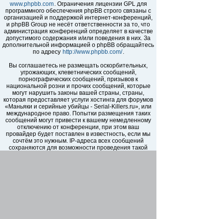
www.phpbb.com
. Ограничения лицензии GPL для
программного обеспечения phpBB строго связаны с
организацией и поддержкой интернет-конференций,
и phpBB Group не несёт ответственности за то, что
администрация конференций определяет в качестве
допустимого содержания и/или поведения в них. За
дополнительной информацией о phpBB обращайтесь
по адресу
http://www.phpbb.com/
.
Вы соглашаетесь не размещать оскорбительных,
угрожающих, клеветнических сообщений,
порнографических сообщений, призывов к
национальной розни и прочих сообщений, которые
могут нарушить законы вашей страны, страны,
которая предоставляет услуги хостинга для форумов
«Маньяки и серийные убийцы - Serial-Killers.ru», или
международное право. Попытки размещения таких
сообщений могут привести к вашему немедленному
отключению от конференции, при этом ваш
провайдер будет поставлен в известность, если мы
сочтём это нужным. IP-адреса всех сообщений
сохраняются для возможности проведения такой
политики. Вы соглашаетесь с тем, что
администраторы форумов «Маньяки и серийные
убийцы - Serial-Killers.ru» имеют право удалить,
отредактировать, перенести или закрыть любую тему
в любое время по своему усмотрению. Как
пользователь вы согласны с тем, что введённая вами
информация будет храниться в базе данных. Хотя
эта информация не будет открыта третьим лицам без
вашего разрешения, ни администрация конференции
«Маньяки и серийные убийцы - Serial-Killers.ru», ни