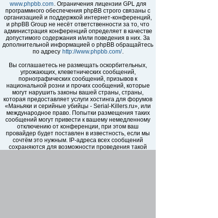
www.phpbb.com
. Ограничения лицензии GPL для
программного обеспечения phpBB строго связаны с
организацией и поддержкой интернет-конференций,
и phpBB Group не несёт ответственности за то, что
администрация конференций определяет в качестве
допустимого содержания и/или поведения в них. За
дополнительной информацией о phpBB обращайтесь
по адресу
http://www.phpbb.com/
.
Вы соглашаетесь не размещать оскорбительных,
угрожающих, клеветнических сообщений,
порнографических сообщений, призывов к
национальной розни и прочих сообщений, которые
могут нарушить законы вашей страны, страны,
которая предоставляет услуги хостинга для форумов
«Маньяки и серийные убийцы - Serial-Killers.ru», или
международное право. Попытки размещения таких
сообщений могут привести к вашему немедленному
отключению от конференции, при этом ваш
провайдер будет поставлен в известность, если мы
сочтём это нужным. IP-адреса всех сообщений
сохраняются для возможности проведения такой
политики. Вы соглашаетесь с тем, что
администраторы форумов «Маньяки и серийные
убийцы - Serial-Killers.ru» имеют право удалить,
отредактировать, перенести или закрыть любую тему
в любое время по своему усмотрению. Как
пользователь вы согласны с тем, что введённая вами
информация будет храниться в базе данных. Хотя
эта информация не будет открыта третьим лицам без
вашего разрешения, ни администрация конференции
«Маньяки и серийные убийцы - Serial-Killers.ru», ни