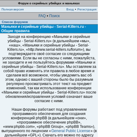
Форум о серийных убийцах и маньяках
Полная версия
Вход
•
Регистрация
FAQ
•
Поиск
Список форумов
Маньяки и серийные убийцы - Serial-Killers.ru -
Общие правила
Заходя на конференцию «Маньяки и серийные
убийцы - Serial-Killers.ru» (в дальнейшем «мы»,
«наш», «Маньяки и серийные убийцы - Serial-
Killers.ru», «http://www.serial-killers.ru/forum»), вы
подтверждаете своё согласие со следующими
условиями. Если вы не согласны с ними, пожалуйста,
не заходите и не пользуйтесь форумами «Маньяки и
серийные убийцы - Serial-Killers.ru». Мы оставляем за
собой право изменять эти правила в любое время и
сделаем всё возможное, чтобы уведомить вас об
этом, однако с вашей стороны было бы разумным
регулярно просматривать этот текст на предмет
изменений, так как использование конференции
«Маньяки и серийные убийцы - Serial-Killers.ru» после
обновления/исправления условий означает ваше
согласие с ними.
Наши форумы работают под управлением
программного обеспечения для создания
конференций phpBB (в дальнейшем «они»,
«программное обеспечение phpBB»,
«www.phpbb.com», «phpBB Group», «phpBB Teams»),
выпущенного по лицензии «
General Public License
» (в
дальнейшем «GPL»). Скачать его можно по адресу