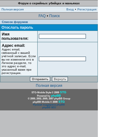
Форум о серийных убийцах и маньяках
Полная версия
Вход
•
Регистрация
FAQ
•
Поиск
Список форумов
Отослать пароль
Имя
пользователя:
Адрес email:
Адрес email,
связанный с вашей
учётной записью. Если
вы не изменили его в
Личном разделе, то
это адрес e-mail,
указанный вами при
регистрации.
Полная версия
STG
STG-Mobile Style © 2008
phpBB
Powered by
© 2000, 2002, 2005, 2007 phpBB Group
STG
phpBB-Mobile © 2008
Русская поддержка phpBB
phpBB SEO