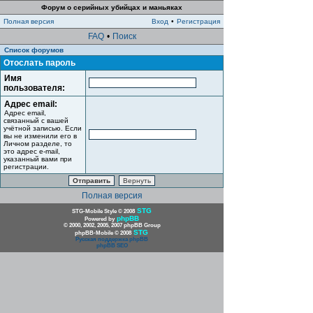
Форум о серийных убийцах и маньяках
Полная версия
Вход
•
Регистрация
FAQ
•
Поиск
Список форумов
Отослать пароль
Имя
пользователя:
Адрес email:
Адрес email,
связанный с вашей
учётной записью. Если
вы не изменили его в
Личном разделе, то
это адрес e-mail,
указанный вами при
регистрации.
Полная версия
STG
STG-Mobile Style © 2008
phpBB
Powered by
© 2000, 2002, 2005, 2007 phpBB Group
STG
phpBB-Mobile © 2008
Русская поддержка phpBB
phpBB SEO