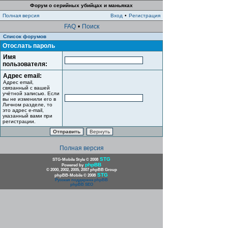
Форум о серийных убийцах и маньяках
Полная версия
Вход
•
Регистрация
FAQ
•
Поиск
Список форумов
Отослать пароль
Имя
пользователя:
Адрес email:
Адрес email,
связанный с вашей
учётной записью. Если
вы не изменили его в
Личном разделе, то
это адрес e-mail,
указанный вами при
регистрации.
Полная версия
STG
STG-Mobile Style © 2008
phpBB
Powered by
© 2000, 2002, 2005, 2007 phpBB Group
STG
phpBB-Mobile © 2008
Русская поддержка phpBB
phpBB SEO