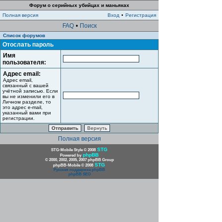
Форум о серийных убийцах и маньяках
Полная версия
Вход
•
Регистрация
FAQ
•
Поиск
Список форумов
Отослать пароль
Имя
пользователя:
Адрес email:
Адрес email,
связанный с вашей
учётной записью. Если
вы не изменили его в
Личном разделе, то
это адрес e-mail,
указанный вами при
регистрации.
Полная версия
STG
STG-Mobile Style © 2008
phpBB
Powered by
© 2000, 2002, 2005, 2007 phpBB Group
STG
phpBB-Mobile © 2008
Русская поддержка phpBB
phpBB SEO