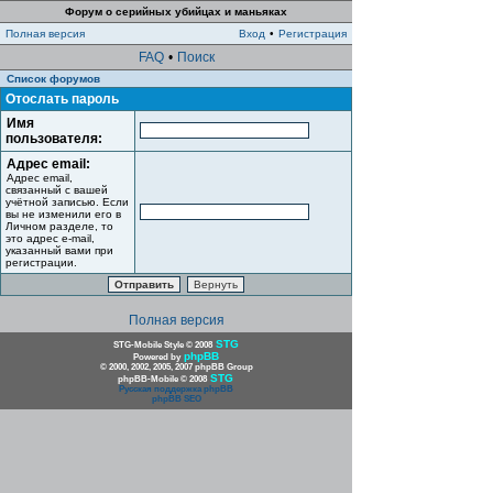
Форум о серийных убийцах и маньяках
Полная версия
Вход
•
Регистрация
FAQ
•
Поиск
Список форумов
Отослать пароль
Имя
пользователя:
Адрес email:
Адрес email,
связанный с вашей
учётной записью. Если
вы не изменили его в
Личном разделе, то
это адрес e-mail,
указанный вами при
регистрации.
Полная версия
STG
STG-Mobile Style © 2008
phpBB
Powered by
© 2000, 2002, 2005, 2007 phpBB Group
STG
phpBB-Mobile © 2008
Русская поддержка phpBB
phpBB SEO