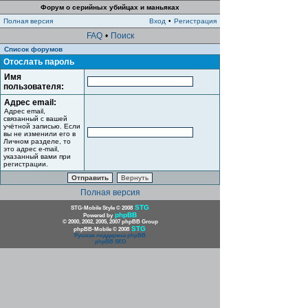
Форум о серийных убийцах и маньяках
Полная версия
Вход
•
Регистрация
FAQ
•
Поиск
Список форумов
Отослать пароль
Имя
пользователя:
Адрес email:
Адрес email,
связанный с вашей
учётной записью. Если
вы не изменили его в
Личном разделе, то
это адрес e-mail,
указанный вами при
регистрации.
Полная версия
STG
STG-Mobile Style © 2008
phpBB
Powered by
© 2000, 2002, 2005, 2007 phpBB Group
STG
phpBB-Mobile © 2008
Русская поддержка phpBB
phpBB SEO