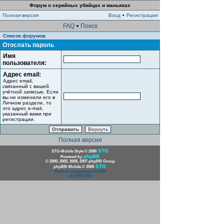
Форум о серийных убийцах и маньяках
Полная версия
Вход
•
Регистрация
FAQ
•
Поиск
Список форумов
Отослать пароль
Имя
пользователя:
Адрес email:
Адрес email,
связанный с вашей
учётной записью. Если
вы не изменили его в
Личном разделе, то
это адрес e-mail,
указанный вами при
регистрации.
Полная версия
STG
STG-Mobile Style © 2008
phpBB
Powered by
© 2000, 2002, 2005, 2007 phpBB Group
STG
phpBB-Mobile © 2008
Русская поддержка phpBB
phpBB SEO