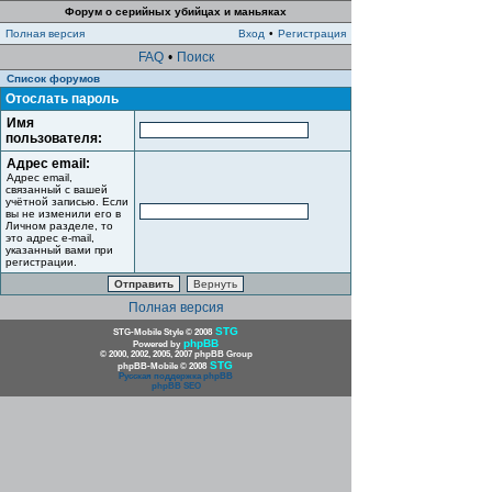
Форум о серийных убийцах и маньяках
Полная версия
Вход
•
Регистрация
FAQ
•
Поиск
Список форумов
Отослать пароль
Имя
пользователя:
Адрес email:
Адрес email,
связанный с вашей
учётной записью. Если
вы не изменили его в
Личном разделе, то
это адрес e-mail,
указанный вами при
регистрации.
Полная версия
STG
STG-Mobile Style © 2008
phpBB
Powered by
© 2000, 2002, 2005, 2007 phpBB Group
STG
phpBB-Mobile © 2008
Русская поддержка phpBB
phpBB SEO