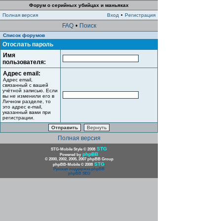
Форум о серийных убийцах и маньяках
Полная версия
Вход
•
Регистрация
FAQ
•
Поиск
Список форумов
Отослать пароль
Имя
пользователя:
Адрес email:
Адрес email,
связанный с вашей
учётной записью. Если
вы не изменили его в
Личном разделе, то
это адрес e-mail,
указанный вами при
регистрации.
Полная версия
STG
STG-Mobile Style © 2008
phpBB
Powered by
© 2000, 2002, 2005, 2007 phpBB Group
STG
phpBB-Mobile © 2008
Русская поддержка phpBB
phpBB SEO