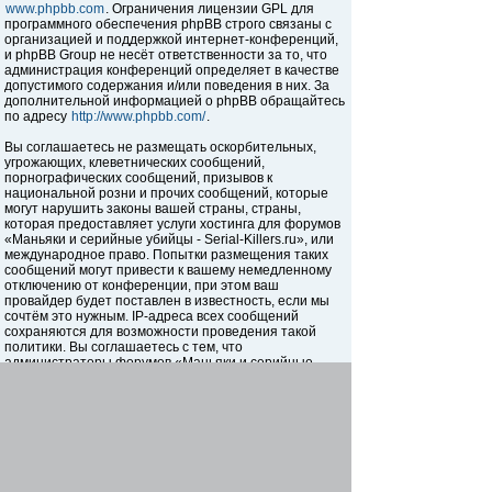
www.phpbb.com
. Ограничения лицензии GPL для
программного обеспечения phpBB строго связаны с
организацией и поддержкой интернет-конференций,
и phpBB Group не несёт ответственности за то, что
администрация конференций определяет в качестве
допустимого содержания и/или поведения в них. За
дополнительной информацией о phpBB обращайтесь
по адресу
http://www.phpbb.com/
.
Вы соглашаетесь не размещать оскорбительных,
угрожающих, клеветнических сообщений,
порнографических сообщений, призывов к
национальной розни и прочих сообщений, которые
могут нарушить законы вашей страны, страны,
которая предоставляет услуги хостинга для форумов
«Маньяки и серийные убийцы - Serial-Killers.ru», или
международное право. Попытки размещения таких
сообщений могут привести к вашему немедленному
отключению от конференции, при этом ваш
провайдер будет поставлен в известность, если мы
сочтём это нужным. IP-адреса всех сообщений
сохраняются для возможности проведения такой
политики. Вы соглашаетесь с тем, что
администраторы форумов «Маньяки и серийные
убийцы - Serial-Killers.ru» имеют право удалить,
отредактировать, перенести или закрыть любую тему
в любое время по своему усмотрению. Как
пользователь вы согласны с тем, что введённая вами
информация будет храниться в базе данных. Хотя
эта информация не будет открыта третьим лицам без
вашего разрешения, ни администрация конференции
«Маньяки и серийные убийцы - Serial-Killers.ru», ни