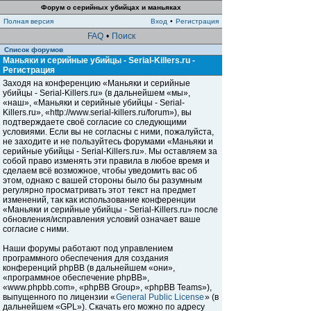
Форум о серийных убийцах и маньяках
Полная версия
Вход
•
Регистрация
FAQ
•
Поиск
Список форумов
Маньяки и серийные убийцы - Serial-Killers.ru -
Регистрация
Заходя на конференцию «Маньяки и серийные
убийцы - Serial-Killers.ru» (в дальнейшем «мы»,
«наш», «Маньяки и серийные убийцы - Serial-
Killers.ru», «http://www.serial-killers.ru/forum»), вы
подтверждаете своё согласие со следующими
условиями. Если вы не согласны с ними, пожалуйста,
не заходите и не пользуйтесь форумами «Маньяки и
серийные убийцы - Serial-Killers.ru». Мы оставляем за
собой право изменять эти правила в любое время и
сделаем всё возможное, чтобы уведомить вас об
этом, однако с вашей стороны было бы разумным
регулярно просматривать этот текст на предмет
изменений, так как использование конференции
«Маньяки и серийные убийцы - Serial-Killers.ru» после
обновления/исправления условий означает ваше
согласие с ними.
Наши форумы работают под управлением
программного обеспечения для создания
конференций phpBB (в дальнейшем «они»,
«программное обеспечение phpBB»,
«www.phpbb.com», «phpBB Group», «phpBB Teams»),
выпущенного по лицензии «
General Public License
» (в
дальнейшем «GPL»). Скачать его можно по адресу