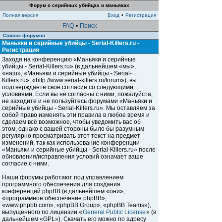
Форум о серийных убийцах и маньяках
Полная версия
Вход
•
Регистрация
FAQ
•
Поиск
Список форумов
Маньяки и серийные убийцы - Serial-Killers.ru -
Регистрация
Заходя на конференцию «Маньяки и серийные
убийцы - Serial-Killers.ru» (в дальнейшем «мы»,
«наш», «Маньяки и серийные убийцы - Serial-
Killers.ru», «http://www.serial-killers.ru/forum»), вы
подтверждаете своё согласие со следующими
условиями. Если вы не согласны с ними, пожалуйста,
не заходите и не пользуйтесь форумами «Маньяки и
серийные убийцы - Serial-Killers.ru». Мы оставляем за
собой право изменять эти правила в любое время и
сделаем всё возможное, чтобы уведомить вас об
этом, однако с вашей стороны было бы разумным
регулярно просматривать этот текст на предмет
изменений, так как использование конференции
«Маньяки и серийные убийцы - Serial-Killers.ru» после
обновления/исправления условий означает ваше
согласие с ними.
Наши форумы работают под управлением
программного обеспечения для создания
конференций phpBB (в дальнейшем «они»,
«программное обеспечение phpBB»,
«www.phpbb.com», «phpBB Group», «phpBB Teams»),
выпущенного по лицензии «
General Public License
» (в
дальнейшем «GPL»). Скачать его можно по адресу