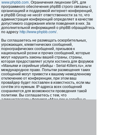
www.phpbb.com
. Ограничения лицензии GPL для
программного обеспечения phpBB строго связаны с
организацией и поддержкой интернет-конференций,
и phpBB Group не несёт ответственности за то, что
администрация конференций определяет в качестве
допустимого содержания и/или поведения в них. За
дополнительной информацией о phpBB обращайтесь
по адресу
http://www.phpbb.com/
.
Вы соглашаетесь не размещать оскорбительных,
угрожающих, клеветнических сообщений,
порнографических сообщений, призывов к
национальной розни и прочих сообщений, которые
могут нарушить законы вашей страны, страны,
которая предоставляет услуги хостинга для форумов
«Маньяки и серийные убийцы - Serial-Killers.ru», или
международное право. Попытки размещения таких
сообщений могут привести к вашему немедленному
отключению от конференции, при этом ваш
провайдер будет поставлен в известность, если мы
сочтём это нужным. IP-адреса всех сообщений
сохраняются для возможности проведения такой
политики. Вы соглашаетесь с тем, что
администраторы форумов «Маньяки и серийные
убийцы - Serial-Killers.ru» имеют право удалить,
отредактировать, перенести или закрыть любую тему
в любое время по своему усмотрению. Как
пользователь вы согласны с тем, что введённая вами
информация будет храниться в базе данных. Хотя
эта информация не будет открыта третьим лицам без
вашего разрешения, ни администрация конференции
«Маньяки и серийные убийцы - Serial-Killers.ru», ни