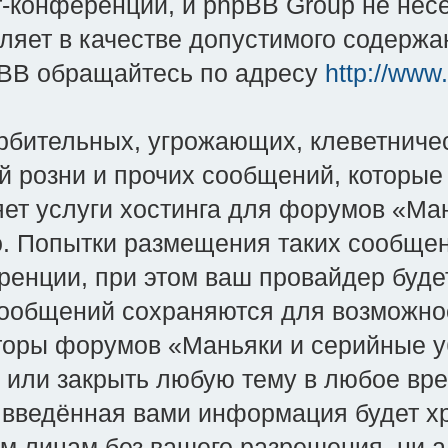
-конференций, и phpBB Group не несёт
яет в качестве допустимого содержан
BB обращайтесь по адресу
http://www
рбительных, угрожающих, клеветниче
й розни и прочих сообщений, которые
яет услуги хостинга для форумов «Ман
во. Попытки размещения таких сообще
енции, при этом ваш провайдер будет
сообщений сохраняются для возможно
оры форумов «Маньяки и серийные уби
и или закрыть любую тему в любое вр
о введённая вами информация будет хр
им лицам без вашего разрешения, ни