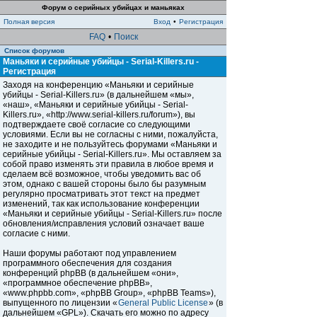
Форум о серийных убийцах и маньяках
Полная версия
Вход
•
Регистрация
FAQ
•
Поиск
Список форумов
Маньяки и серийные убийцы - Serial-Killers.ru -
Регистрация
Заходя на конференцию «Маньяки и серийные
убийцы - Serial-Killers.ru» (в дальнейшем «мы»,
«наш», «Маньяки и серийные убийцы - Serial-
Killers.ru», «http://www.serial-killers.ru/forum»), вы
подтверждаете своё согласие со следующими
условиями. Если вы не согласны с ними, пожалуйста,
не заходите и не пользуйтесь форумами «Маньяки и
серийные убийцы - Serial-Killers.ru». Мы оставляем за
собой право изменять эти правила в любое время и
сделаем всё возможное, чтобы уведомить вас об
этом, однако с вашей стороны было бы разумным
регулярно просматривать этот текст на предмет
изменений, так как использование конференции
«Маньяки и серийные убийцы - Serial-Killers.ru» после
обновления/исправления условий означает ваше
согласие с ними.
Наши форумы работают под управлением
программного обеспечения для создания
конференций phpBB (в дальнейшем «они»,
«программное обеспечение phpBB»,
«www.phpbb.com», «phpBB Group», «phpBB Teams»),
выпущенного по лицензии «
General Public License
» (в
дальнейшем «GPL»). Скачать его можно по адресу