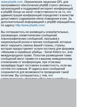
www.phpbb.com
. Ограничения лицензии GPL для
программного обеспечения phpBB строго связаны с
организацией и поддержкой интернет-конференций,
и phpBB Group не несёт ответственности за то, что
администрация конференций определяет в качестве
допустимого содержания и/или поведения в них. За
дополнительной информацией о phpBB обращайтесь
по адресу
http://www.phpbb.com/
.
Вы соглашаетесь не размещать оскорбительных,
угрожающих, клеветнических сообщений,
порнографических сообщений, призывов к
национальной розни и прочих сообщений, которые
могут нарушить законы вашей страны, страны,
которая предоставляет услуги хостинга для форумов
«Маньяки и серийные убийцы - Serial-Killers.ru», или
международное право. Попытки размещения таких
сообщений могут привести к вашему немедленному
отключению от конференции, при этом ваш
провайдер будет поставлен в известность, если мы
сочтём это нужным. IP-адреса всех сообщений
сохраняются для возможности проведения такой
политики. Вы соглашаетесь с тем, что
администраторы форумов «Маньяки и серийные
убийцы - Serial-Killers.ru» имеют право удалить,
отредактировать, перенести или закрыть любую тему
в любое время по своему усмотрению. Как
пользователь вы согласны с тем, что введённая вами
информация будет храниться в базе данных. Хотя
эта информация не будет открыта третьим лицам без
вашего разрешения, ни администрация конференции
«Маньяки и серийные убийцы - Serial-Killers.ru», ни