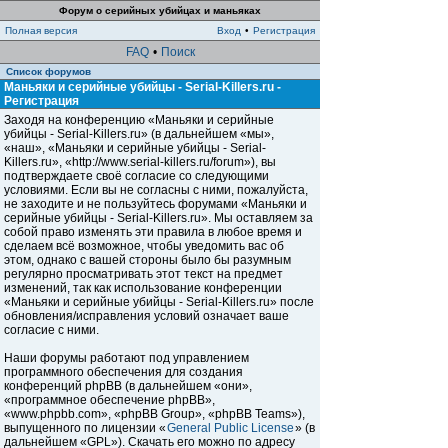
Форум о серийных убийцах и маньяках
Полная версия
Вход
•
Регистрация
FAQ
•
Поиск
Список форумов
Маньяки и серийные убийцы - Serial-Killers.ru -
Регистрация
Заходя на конференцию «Маньяки и серийные
убийцы - Serial-Killers.ru» (в дальнейшем «мы»,
«наш», «Маньяки и серийные убийцы - Serial-
Killers.ru», «http://www.serial-killers.ru/forum»), вы
подтверждаете своё согласие со следующими
условиями. Если вы не согласны с ними, пожалуйста,
не заходите и не пользуйтесь форумами «Маньяки и
серийные убийцы - Serial-Killers.ru». Мы оставляем за
собой право изменять эти правила в любое время и
сделаем всё возможное, чтобы уведомить вас об
этом, однако с вашей стороны было бы разумным
регулярно просматривать этот текст на предмет
изменений, так как использование конференции
«Маньяки и серийные убийцы - Serial-Killers.ru» после
обновления/исправления условий означает ваше
согласие с ними.
Наши форумы работают под управлением
программного обеспечения для создания
конференций phpBB (в дальнейшем «они»,
«программное обеспечение phpBB»,
«www.phpbb.com», «phpBB Group», «phpBB Teams»),
выпущенного по лицензии «
General Public License
» (в
дальнейшем «GPL»). Скачать его можно по адресу