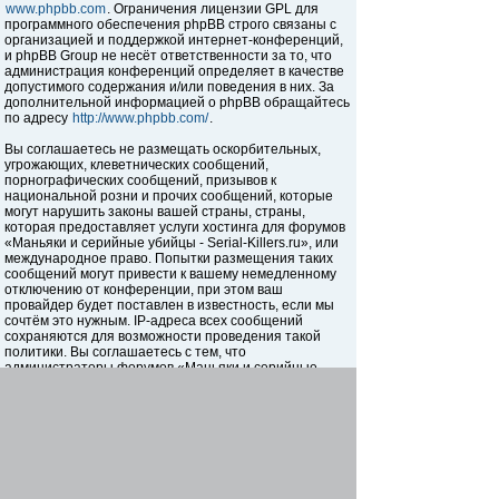
www.phpbb.com
. Ограничения лицензии GPL для
программного обеспечения phpBB строго связаны с
организацией и поддержкой интернет-конференций,
и phpBB Group не несёт ответственности за то, что
администрация конференций определяет в качестве
допустимого содержания и/или поведения в них. За
дополнительной информацией о phpBB обращайтесь
по адресу
http://www.phpbb.com/
.
Вы соглашаетесь не размещать оскорбительных,
угрожающих, клеветнических сообщений,
порнографических сообщений, призывов к
национальной розни и прочих сообщений, которые
могут нарушить законы вашей страны, страны,
которая предоставляет услуги хостинга для форумов
«Маньяки и серийные убийцы - Serial-Killers.ru», или
международное право. Попытки размещения таких
сообщений могут привести к вашему немедленному
отключению от конференции, при этом ваш
провайдер будет поставлен в известность, если мы
сочтём это нужным. IP-адреса всех сообщений
сохраняются для возможности проведения такой
политики. Вы соглашаетесь с тем, что
администраторы форумов «Маньяки и серийные
убийцы - Serial-Killers.ru» имеют право удалить,
отредактировать, перенести или закрыть любую тему
в любое время по своему усмотрению. Как
пользователь вы согласны с тем, что введённая вами
информация будет храниться в базе данных. Хотя
эта информация не будет открыта третьим лицам без
вашего разрешения, ни администрация конференции
«Маньяки и серийные убийцы - Serial-Killers.ru», ни