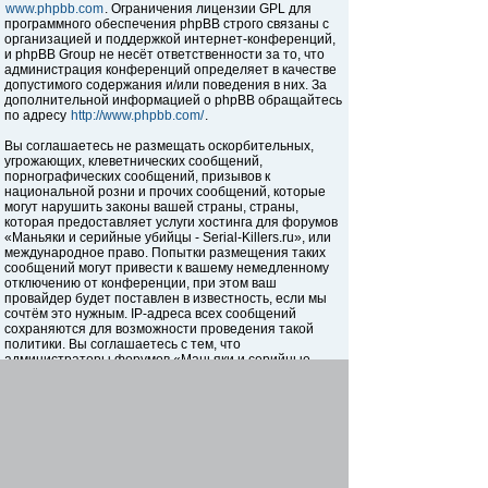
www.phpbb.com
. Ограничения лицензии GPL для
программного обеспечения phpBB строго связаны с
организацией и поддержкой интернет-конференций,
и phpBB Group не несёт ответственности за то, что
администрация конференций определяет в качестве
допустимого содержания и/или поведения в них. За
дополнительной информацией о phpBB обращайтесь
по адресу
http://www.phpbb.com/
.
Вы соглашаетесь не размещать оскорбительных,
угрожающих, клеветнических сообщений,
порнографических сообщений, призывов к
национальной розни и прочих сообщений, которые
могут нарушить законы вашей страны, страны,
которая предоставляет услуги хостинга для форумов
«Маньяки и серийные убийцы - Serial-Killers.ru», или
международное право. Попытки размещения таких
сообщений могут привести к вашему немедленному
отключению от конференции, при этом ваш
провайдер будет поставлен в известность, если мы
сочтём это нужным. IP-адреса всех сообщений
сохраняются для возможности проведения такой
политики. Вы соглашаетесь с тем, что
администраторы форумов «Маньяки и серийные
убийцы - Serial-Killers.ru» имеют право удалить,
отредактировать, перенести или закрыть любую тему
в любое время по своему усмотрению. Как
пользователь вы согласны с тем, что введённая вами
информация будет храниться в базе данных. Хотя
эта информация не будет открыта третьим лицам без
вашего разрешения, ни администрация конференции
«Маньяки и серийные убийцы - Serial-Killers.ru», ни