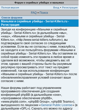
Форум о серийных убийцах и маньяках
Полная версия
Вход
•
Регистрация
FAQ
•
Поиск
Список форумов
Маньяки и серийные убийцы - Serial-Killers.ru -
Регистрация
Заходя на конференцию «Маньяки и серийные
убийцы - Serial-Killers.ru» (в дальнейшем «мы»,
«наш», «Маньяки и серийные убийцы - Serial-
Killers.ru», «http://www.serial-killers.ru/forum»), вы
подтверждаете своё согласие со следующими
условиями. Если вы не согласны с ними, пожалуйста,
не заходите и не пользуйтесь форумами «Маньяки и
серийные убийцы - Serial-Killers.ru». Мы оставляем за
собой право изменять эти правила в любое время и
сделаем всё возможное, чтобы уведомить вас об
этом, однако с вашей стороны было бы разумным
регулярно просматривать этот текст на предмет
изменений, так как использование конференции
«Маньяки и серийные убийцы - Serial-Killers.ru» после
обновления/исправления условий означает ваше
согласие с ними.
Наши форумы работают под управлением
программного обеспечения для создания
конференций phpBB (в дальнейшем «они»,
«программное обеспечение phpBB»,
«www.phpbb.com», «phpBB Group», «phpBB Teams»),
выпущенного по лицензии «
General Public License
» (в
дальнейшем «GPL»). Скачать его можно по адресу