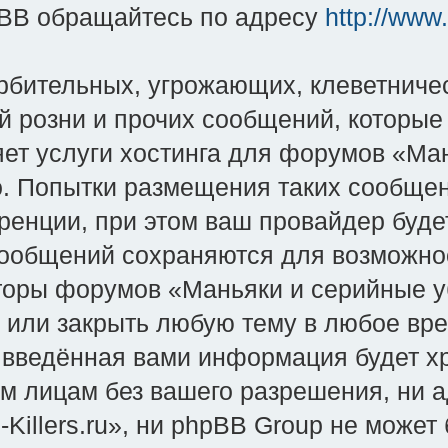
BB обращайтесь по адресу
http://www
рбительных, угрожающих, клеветниче
й розни и прочих сообщений, которые
яет услуги хостинга для форумов «Ман
во. Попытки размещения таких сообще
енции, при этом ваш провайдер будет
сообщений сохраняются для возможно
оры форумов «Маньяки и серийные уби
и или закрыть любую тему в любое вр
о введённая вами информация будет хр
им лицам без вашего разрешения, ни
-Killers.ru», ни phpBB Group не может