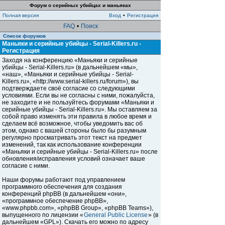
Форум о серийных убийцах и маньяках
Полная версия
Вход
•
Регистрация
FAQ
•
Поиск
Список форумов
Маньяки и серийные убийцы - Serial-Killers.ru -
Регистрация
Заходя на конференцию «Маньяки и серийные
убийцы - Serial-Killers.ru» (в дальнейшем «мы»,
«наш», «Маньяки и серийные убийцы - Serial-
Killers.ru», «http://www.serial-killers.ru/forum»), вы
подтверждаете своё согласие со следующими
условиями. Если вы не согласны с ними, пожалуйста,
не заходите и не пользуйтесь форумами «Маньяки и
серийные убийцы - Serial-Killers.ru». Мы оставляем за
собой право изменять эти правила в любое время и
сделаем всё возможное, чтобы уведомить вас об
этом, однако с вашей стороны было бы разумным
регулярно просматривать этот текст на предмет
изменений, так как использование конференции
«Маньяки и серийные убийцы - Serial-Killers.ru» после
обновления/исправления условий означает ваше
согласие с ними.
Наши форумы работают под управлением
программного обеспечения для создания
конференций phpBB (в дальнейшем «они»,
«программное обеспечение phpBB»,
«www.phpbb.com», «phpBB Group», «phpBB Teams»),
выпущенного по лицензии «
General Public License
» (в
дальнейшем «GPL»). Скачать его можно по адресу