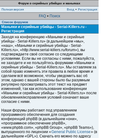
Форум о серийных убийцах и маньяках
Полная версия
Вход
•
Регистрация
FAQ
•
Поиск
Список форумов
Маньяки и серийные убийцы - Serial-Killers.ru -
Регистрация
Заходя на конференцию «Маньяки и серийные
убийцы - Serial-Killers.ru» (в дальнейшем «мы»,
«наш», «Маньяки и серийные убийцы - Serial-
Killers.ru», «http://www.serial-killers.ru/forum»), вы
подтверждаете своё согласие со следующими
условиями. Если вы не согласны с ними, пожалуйста,
не заходите и не пользуйтесь форумами «Маньяки и
серийные убийцы - Serial-Killers.ru». Мы оставляем за
собой право изменять эти правила в любое время и
сделаем всё возможное, чтобы уведомить вас об
этом, однако с вашей стороны было бы разумным
регулярно просматривать этот текст на предмет
изменений, так как использование конференции
«Маньяки и серийные убийцы - Serial-Killers.ru» после
обновления/исправления условий означает ваше
согласие с ними.
Наши форумы работают под управлением
программного обеспечения для создания
конференций phpBB (в дальнейшем «они»,
«программное обеспечение phpBB»,
«www.phpbb.com», «phpBB Group», «phpBB Teams»),
выпущенного по лицензии «
General Public License
» (в
дальнейшем «GPL»). Скачать его можно по адресу