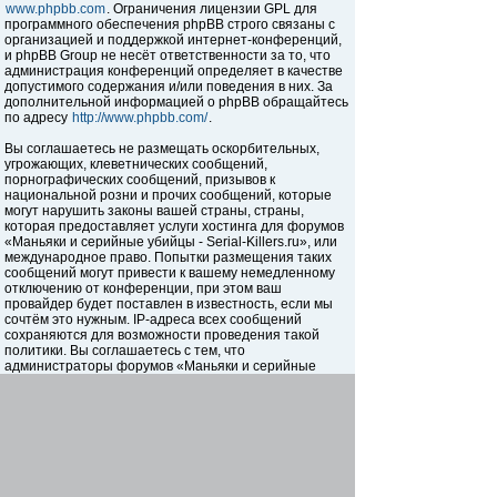
www.phpbb.com
. Ограничения лицензии GPL для
программного обеспечения phpBB строго связаны с
организацией и поддержкой интернет-конференций,
и phpBB Group не несёт ответственности за то, что
администрация конференций определяет в качестве
допустимого содержания и/или поведения в них. За
дополнительной информацией о phpBB обращайтесь
по адресу
http://www.phpbb.com/
.
Вы соглашаетесь не размещать оскорбительных,
угрожающих, клеветнических сообщений,
порнографических сообщений, призывов к
национальной розни и прочих сообщений, которые
могут нарушить законы вашей страны, страны,
которая предоставляет услуги хостинга для форумов
«Маньяки и серийные убийцы - Serial-Killers.ru», или
международное право. Попытки размещения таких
сообщений могут привести к вашему немедленному
отключению от конференции, при этом ваш
провайдер будет поставлен в известность, если мы
сочтём это нужным. IP-адреса всех сообщений
сохраняются для возможности проведения такой
политики. Вы соглашаетесь с тем, что
администраторы форумов «Маньяки и серийные
убийцы - Serial-Killers.ru» имеют право удалить,
отредактировать, перенести или закрыть любую тему
в любое время по своему усмотрению. Как
пользователь вы согласны с тем, что введённая вами
информация будет храниться в базе данных. Хотя
эта информация не будет открыта третьим лицам без
вашего разрешения, ни администрация конференции
«Маньяки и серийные убийцы - Serial-Killers.ru», ни