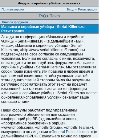
Форум о серийных убийцах и маньяках
Полная версия
Вход
•
Регистрация
FAQ
•
Поиск
Список форумов
Маньяки и серийные убийцы - Serial-Killers.ru -
Регистрация
Заходя на конференцию «Маньяки и серийные
убийцы - Serial-Killers.ru» (в дальнейшем «мы»,
«наш», «Маньяки и серийные убийцы - Serial-
Killers.ru», «http://www.serial-killers.ru/forum»), вы
подтверждаете своё согласие со следующими
условиями. Если вы не согласны с ними, пожалуйста,
не заходите и не пользуйтесь форумами «Маньяки и
серийные убийцы - Serial-Killers.ru». Мы оставляем за
собой право изменять эти правила в любое время и
сделаем всё возможное, чтобы уведомить вас об
этом, однако с вашей стороны было бы разумным
регулярно просматривать этот текст на предмет
изменений, так как использование конференции
«Маньяки и серийные убийцы - Serial-Killers.ru» после
обновления/исправления условий означает ваше
согласие с ними.
Наши форумы работают под управлением
программного обеспечения для создания
конференций phpBB (в дальнейшем «они»,
«программное обеспечение phpBB»,
«www.phpbb.com», «phpBB Group», «phpBB Teams»),
выпущенного по лицензии «
General Public License
» (в
дальнейшем «GPL»). Скачать его можно по адресу