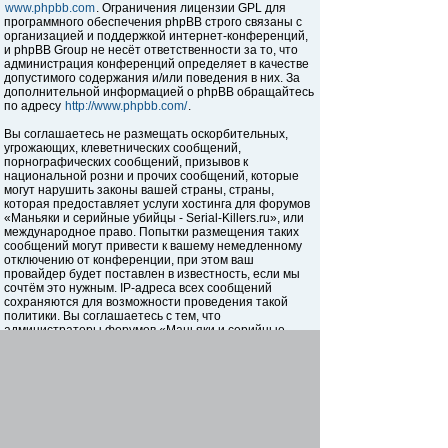
www.phpbb.com
. Ограничения лицензии GPL для
программного обеспечения phpBB строго связаны с
организацией и поддержкой интернет-конференций,
и phpBB Group не несёт ответственности за то, что
администрация конференций определяет в качестве
допустимого содержания и/или поведения в них. За
дополнительной информацией о phpBB обращайтесь
по адресу
http://www.phpbb.com/
.
Вы соглашаетесь не размещать оскорбительных,
угрожающих, клеветнических сообщений,
порнографических сообщений, призывов к
национальной розни и прочих сообщений, которые
могут нарушить законы вашей страны, страны,
которая предоставляет услуги хостинга для форумов
«Маньяки и серийные убийцы - Serial-Killers.ru», или
международное право. Попытки размещения таких
сообщений могут привести к вашему немедленному
отключению от конференции, при этом ваш
провайдер будет поставлен в известность, если мы
сочтём это нужным. IP-адреса всех сообщений
сохраняются для возможности проведения такой
политики. Вы соглашаетесь с тем, что
администраторы форумов «Маньяки и серийные
убийцы - Serial-Killers.ru» имеют право удалить,
отредактировать, перенести или закрыть любую тему
в любое время по своему усмотрению. Как
пользователь вы согласны с тем, что введённая вами
информация будет храниться в базе данных. Хотя
эта информация не будет открыта третьим лицам без
вашего разрешения, ни администрация конференции
«Маньяки и серийные убийцы - Serial-Killers.ru», ни