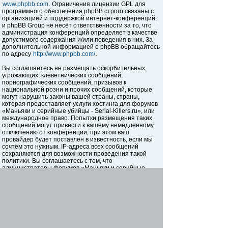
www.phpbb.com
. Ограничения лицензии GPL для
программного обеспечения phpBB строго связаны с
организацией и поддержкой интернет-конференций,
и phpBB Group не несёт ответственности за то, что
администрация конференций определяет в качестве
допустимого содержания и/или поведения в них. За
дополнительной информацией о phpBB обращайтесь
по адресу
http://www.phpbb.com/
.
Вы соглашаетесь не размещать оскорбительных,
угрожающих, клеветнических сообщений,
порнографических сообщений, призывов к
национальной розни и прочих сообщений, которые
могут нарушить законы вашей страны, страны,
которая предоставляет услуги хостинга для форумов
«Маньяки и серийные убийцы - Serial-Killers.ru», или
международное право. Попытки размещения таких
сообщений могут привести к вашему немедленному
отключению от конференции, при этом ваш
провайдер будет поставлен в известность, если мы
сочтём это нужным. IP-адреса всех сообщений
сохраняются для возможности проведения такой
политики. Вы соглашаетесь с тем, что
администраторы форумов «Маньяки и серийные
убийцы - Serial-Killers.ru» имеют право удалить,
отредактировать, перенести или закрыть любую тему
в любое время по своему усмотрению. Как
пользователь вы согласны с тем, что введённая вами
информация будет храниться в базе данных. Хотя
эта информация не будет открыта третьим лицам без
вашего разрешения, ни администрация конференции
«Маньяки и серийные убийцы - Serial-Killers.ru», ни