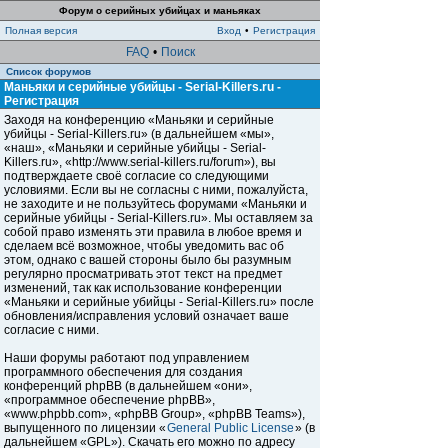
Форум о серийных убийцах и маньяках
Полная версия
Вход
•
Регистрация
FAQ
•
Поиск
Список форумов
Маньяки и серийные убийцы - Serial-Killers.ru -
Регистрация
Заходя на конференцию «Маньяки и серийные
убийцы - Serial-Killers.ru» (в дальнейшем «мы»,
«наш», «Маньяки и серийные убийцы - Serial-
Killers.ru», «http://www.serial-killers.ru/forum»), вы
подтверждаете своё согласие со следующими
условиями. Если вы не согласны с ними, пожалуйста,
не заходите и не пользуйтесь форумами «Маньяки и
серийные убийцы - Serial-Killers.ru». Мы оставляем за
собой право изменять эти правила в любое время и
сделаем всё возможное, чтобы уведомить вас об
этом, однако с вашей стороны было бы разумным
регулярно просматривать этот текст на предмет
изменений, так как использование конференции
«Маньяки и серийные убийцы - Serial-Killers.ru» после
обновления/исправления условий означает ваше
согласие с ними.
Наши форумы работают под управлением
программного обеспечения для создания
конференций phpBB (в дальнейшем «они»,
«программное обеспечение phpBB»,
«www.phpbb.com», «phpBB Group», «phpBB Teams»),
выпущенного по лицензии «
General Public License
» (в
дальнейшем «GPL»). Скачать его можно по адресу