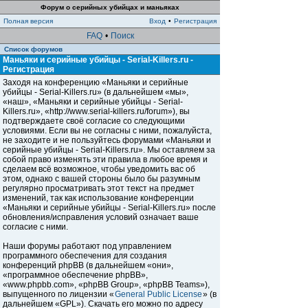
Форум о серийных убийцах и маньяках
Полная версия
Вход
•
Регистрация
FAQ
•
Поиск
Список форумов
Маньяки и серийные убийцы - Serial-Killers.ru -
Регистрация
Заходя на конференцию «Маньяки и серийные
убийцы - Serial-Killers.ru» (в дальнейшем «мы»,
«наш», «Маньяки и серийные убийцы - Serial-
Killers.ru», «http://www.serial-killers.ru/forum»), вы
подтверждаете своё согласие со следующими
условиями. Если вы не согласны с ними, пожалуйста,
не заходите и не пользуйтесь форумами «Маньяки и
серийные убийцы - Serial-Killers.ru». Мы оставляем за
собой право изменять эти правила в любое время и
сделаем всё возможное, чтобы уведомить вас об
этом, однако с вашей стороны было бы разумным
регулярно просматривать этот текст на предмет
изменений, так как использование конференции
«Маньяки и серийные убийцы - Serial-Killers.ru» после
обновления/исправления условий означает ваше
согласие с ними.
Наши форумы работают под управлением
программного обеспечения для создания
конференций phpBB (в дальнейшем «они»,
«программное обеспечение phpBB»,
«www.phpbb.com», «phpBB Group», «phpBB Teams»),
выпущенного по лицензии «
General Public License
» (в
дальнейшем «GPL»). Скачать его можно по адресу