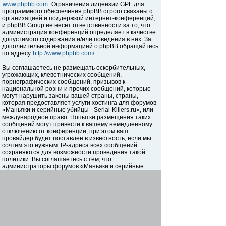
www.phpbb.com
. Ограничения лицензии GPL для
программного обеспечения phpBB строго связаны с
организацией и поддержкой интернет-конференций,
и phpBB Group не несёт ответственности за то, что
администрация конференций определяет в качестве
допустимого содержания и/или поведения в них. За
дополнительной информацией о phpBB обращайтесь
по адресу
http://www.phpbb.com/
.
Вы соглашаетесь не размещать оскорбительных,
угрожающих, клеветнических сообщений,
порнографических сообщений, призывов к
национальной розни и прочих сообщений, которые
могут нарушить законы вашей страны, страны,
которая предоставляет услуги хостинга для форумов
«Маньяки и серийные убийцы - Serial-Killers.ru», или
международное право. Попытки размещения таких
сообщений могут привести к вашему немедленному
отключению от конференции, при этом ваш
провайдер будет поставлен в известность, если мы
сочтём это нужным. IP-адреса всех сообщений
сохраняются для возможности проведения такой
политики. Вы соглашаетесь с тем, что
администраторы форумов «Маньяки и серийные
убийцы - Serial-Killers.ru» имеют право удалить,
отредактировать, перенести или закрыть любую тему
в любое время по своему усмотрению. Как
пользователь вы согласны с тем, что введённая вами
информация будет храниться в базе данных. Хотя
эта информация не будет открыта третьим лицам без
вашего разрешения, ни администрация конференции
«Маньяки и серийные убийцы - Serial-Killers.ru», ни