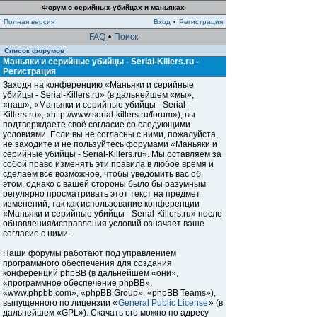
Форум о серийных убийцах и маньяках
Полная версия
Вход
•
Регистрация
FAQ
•
Поиск
Список форумов
Маньяки и серийные убийцы - Serial-Killers.ru -
Регистрация
Заходя на конференцию «Маньяки и серийные
убийцы - Serial-Killers.ru» (в дальнейшем «мы»,
«наш», «Маньяки и серийные убийцы - Serial-
Killers.ru», «http://www.serial-killers.ru/forum»), вы
подтверждаете своё согласие со следующими
условиями. Если вы не согласны с ними, пожалуйста,
не заходите и не пользуйтесь форумами «Маньяки и
серийные убийцы - Serial-Killers.ru». Мы оставляем за
собой право изменять эти правила в любое время и
сделаем всё возможное, чтобы уведомить вас об
этом, однако с вашей стороны было бы разумным
регулярно просматривать этот текст на предмет
изменений, так как использование конференции
«Маньяки и серийные убийцы - Serial-Killers.ru» после
обновления/исправления условий означает ваше
согласие с ними.
Наши форумы работают под управлением
программного обеспечения для создания
конференций phpBB (в дальнейшем «они»,
«программное обеспечение phpBB»,
«www.phpbb.com», «phpBB Group», «phpBB Teams»),
выпущенного по лицензии «
General Public License
» (в
дальнейшем «GPL»). Скачать его можно по адресу