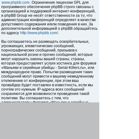
www.phpbb.com
. Ограничения лицензии GPL для
программного обеспечения phpBB строго связаны с
организацией и поддержкой интернет-конференций,
и phpBB Group не несёт ответственности за то, что
администрация конференций определяет в качестве
допустимого содержания и/или поведения в них. За
дополнительной информацией о phpBB обращайтесь
по адресу
http://www.phpbb.com/
.
Вы соглашаетесь не размещать оскорбительных,
угрожающих, клеветнических сообщений,
порнографических сообщений, призывов к
национальной розни и прочих сообщений, которые
могут нарушить законы вашей страны, страны,
которая предоставляет услуги хостинга для форумов
«Маньяки и серийные убийцы - Serial-Killers.ru», или
международное право. Попытки размещения таких
сообщений могут привести к вашему немедленному
отключению от конференции, при этом ваш
провайдер будет поставлен в известность, если мы
сочтём это нужным. IP-адреса всех сообщений
сохраняются для возможности проведения такой
политики. Вы соглашаетесь с тем, что
администраторы форумов «Маньяки и серийные
убийцы - Serial-Killers.ru» имеют право удалить,
отредактировать, перенести или закрыть любую тему
в любое время по своему усмотрению. Как
пользователь вы согласны с тем, что введённая вами
информация будет храниться в базе данных. Хотя
эта информация не будет открыта третьим лицам без
вашего разрешения, ни администрация конференции
«Маньяки и серийные убийцы - Serial-Killers.ru», ни