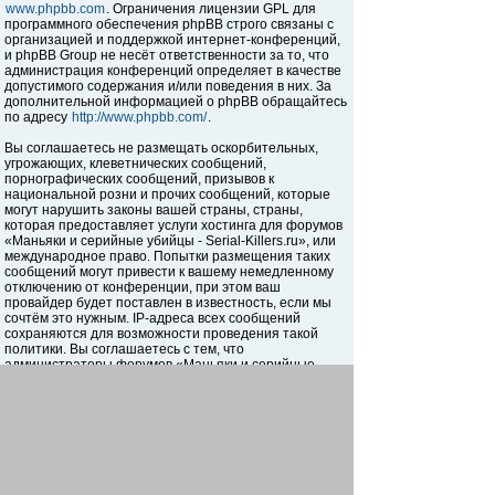
www.phpbb.com
. Ограничения лицензии GPL для
программного обеспечения phpBB строго связаны с
организацией и поддержкой интернет-конференций,
и phpBB Group не несёт ответственности за то, что
администрация конференций определяет в качестве
допустимого содержания и/или поведения в них. За
дополнительной информацией о phpBB обращайтесь
по адресу
http://www.phpbb.com/
.
Вы соглашаетесь не размещать оскорбительных,
угрожающих, клеветнических сообщений,
порнографических сообщений, призывов к
национальной розни и прочих сообщений, которые
могут нарушить законы вашей страны, страны,
которая предоставляет услуги хостинга для форумов
«Маньяки и серийные убийцы - Serial-Killers.ru», или
международное право. Попытки размещения таких
сообщений могут привести к вашему немедленному
отключению от конференции, при этом ваш
провайдер будет поставлен в известность, если мы
сочтём это нужным. IP-адреса всех сообщений
сохраняются для возможности проведения такой
политики. Вы соглашаетесь с тем, что
администраторы форумов «Маньяки и серийные
убийцы - Serial-Killers.ru» имеют право удалить,
отредактировать, перенести или закрыть любую тему
в любое время по своему усмотрению. Как
пользователь вы согласны с тем, что введённая вами
информация будет храниться в базе данных. Хотя
эта информация не будет открыта третьим лицам без
вашего разрешения, ни администрация конференции
«Маньяки и серийные убийцы - Serial-Killers.ru», ни