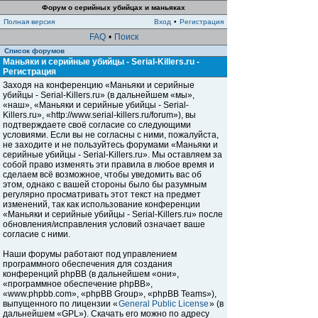
Форум о серийных убийцах и маньяках
Полная версия
Вход
•
Регистрация
FAQ
•
Поиск
Список форумов
Маньяки и серийные убийцы - Serial-Killers.ru -
Регистрация
Заходя на конференцию «Маньяки и серийные
убийцы - Serial-Killers.ru» (в дальнейшем «мы»,
«наш», «Маньяки и серийные убийцы - Serial-
Killers.ru», «http://www.serial-killers.ru/forum»), вы
подтверждаете своё согласие со следующими
условиями. Если вы не согласны с ними, пожалуйста,
не заходите и не пользуйтесь форумами «Маньяки и
серийные убийцы - Serial-Killers.ru». Мы оставляем за
собой право изменять эти правила в любое время и
сделаем всё возможное, чтобы уведомить вас об
этом, однако с вашей стороны было бы разумным
регулярно просматривать этот текст на предмет
изменений, так как использование конференции
«Маньяки и серийные убийцы - Serial-Killers.ru» после
обновления/исправления условий означает ваше
согласие с ними.
Наши форумы работают под управлением
программного обеспечения для создания
конференций phpBB (в дальнейшем «они»,
«программное обеспечение phpBB»,
«www.phpbb.com», «phpBB Group», «phpBB Teams»),
выпущенного по лицензии «
General Public License
» (в
дальнейшем «GPL»). Скачать его можно по адресу