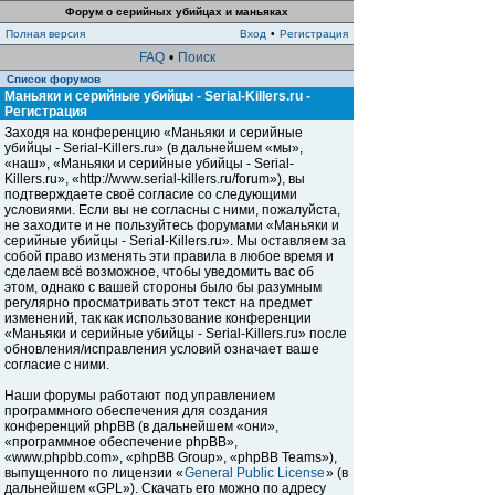
Форум о серийных убийцах и маньяках
Полная версия
Вход
•
Регистрация
FAQ
•
Поиск
Список форумов
Маньяки и серийные убийцы - Serial-Killers.ru -
Регистрация
Заходя на конференцию «Маньяки и серийные
убийцы - Serial-Killers.ru» (в дальнейшем «мы»,
«наш», «Маньяки и серийные убийцы - Serial-
Killers.ru», «http://www.serial-killers.ru/forum»), вы
подтверждаете своё согласие со следующими
условиями. Если вы не согласны с ними, пожалуйста,
не заходите и не пользуйтесь форумами «Маньяки и
серийные убийцы - Serial-Killers.ru». Мы оставляем за
собой право изменять эти правила в любое время и
сделаем всё возможное, чтобы уведомить вас об
этом, однако с вашей стороны было бы разумным
регулярно просматривать этот текст на предмет
изменений, так как использование конференции
«Маньяки и серийные убийцы - Serial-Killers.ru» после
обновления/исправления условий означает ваше
согласие с ними.
Наши форумы работают под управлением
программного обеспечения для создания
конференций phpBB (в дальнейшем «они»,
«программное обеспечение phpBB»,
«www.phpbb.com», «phpBB Group», «phpBB Teams»),
выпущенного по лицензии «
General Public License
» (в
дальнейшем «GPL»). Скачать его можно по адресу