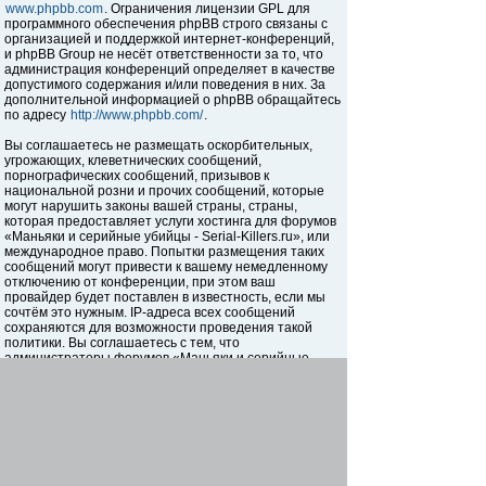
www.phpbb.com
. Ограничения лицензии GPL для
программного обеспечения phpBB строго связаны с
организацией и поддержкой интернет-конференций,
и phpBB Group не несёт ответственности за то, что
администрация конференций определяет в качестве
допустимого содержания и/или поведения в них. За
дополнительной информацией о phpBB обращайтесь
по адресу
http://www.phpbb.com/
.
Вы соглашаетесь не размещать оскорбительных,
угрожающих, клеветнических сообщений,
порнографических сообщений, призывов к
национальной розни и прочих сообщений, которые
могут нарушить законы вашей страны, страны,
которая предоставляет услуги хостинга для форумов
«Маньяки и серийные убийцы - Serial-Killers.ru», или
международное право. Попытки размещения таких
сообщений могут привести к вашему немедленному
отключению от конференции, при этом ваш
провайдер будет поставлен в известность, если мы
сочтём это нужным. IP-адреса всех сообщений
сохраняются для возможности проведения такой
политики. Вы соглашаетесь с тем, что
администраторы форумов «Маньяки и серийные
убийцы - Serial-Killers.ru» имеют право удалить,
отредактировать, перенести или закрыть любую тему
в любое время по своему усмотрению. Как
пользователь вы согласны с тем, что введённая вами
информация будет храниться в базе данных. Хотя
эта информация не будет открыта третьим лицам без
вашего разрешения, ни администрация конференции
«Маньяки и серийные убийцы - Serial-Killers.ru», ни