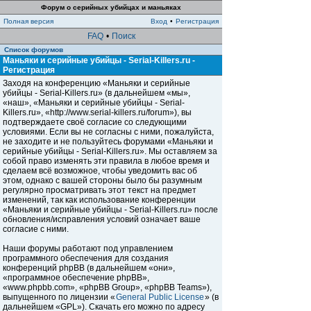
Форум о серийных убийцах и маньяках
Полная версия
Вход
•
Регистрация
FAQ
•
Поиск
Список форумов
Маньяки и серийные убийцы - Serial-Killers.ru -
Регистрация
Заходя на конференцию «Маньяки и серийные
убийцы - Serial-Killers.ru» (в дальнейшем «мы»,
«наш», «Маньяки и серийные убийцы - Serial-
Killers.ru», «http://www.serial-killers.ru/forum»), вы
подтверждаете своё согласие со следующими
условиями. Если вы не согласны с ними, пожалуйста,
не заходите и не пользуйтесь форумами «Маньяки и
серийные убийцы - Serial-Killers.ru». Мы оставляем за
собой право изменять эти правила в любое время и
сделаем всё возможное, чтобы уведомить вас об
этом, однако с вашей стороны было бы разумным
регулярно просматривать этот текст на предмет
изменений, так как использование конференции
«Маньяки и серийные убийцы - Serial-Killers.ru» после
обновления/исправления условий означает ваше
согласие с ними.
Наши форумы работают под управлением
программного обеспечения для создания
конференций phpBB (в дальнейшем «они»,
«программное обеспечение phpBB»,
«www.phpbb.com», «phpBB Group», «phpBB Teams»),
выпущенного по лицензии «
General Public License
» (в
дальнейшем «GPL»). Скачать его можно по адресу