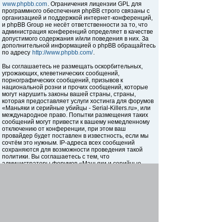
www.phpbb.com
. Ограничения лицензии GPL для
программного обеспечения phpBB строго связаны с
организацией и поддержкой интернет-конференций,
и phpBB Group не несёт ответственности за то, что
администрация конференций определяет в качестве
допустимого содержания и/или поведения в них. За
дополнительной информацией о phpBB обращайтесь
по адресу
http://www.phpbb.com/
.
Вы соглашаетесь не размещать оскорбительных,
угрожающих, клеветнических сообщений,
порнографических сообщений, призывов к
национальной розни и прочих сообщений, которые
могут нарушить законы вашей страны, страны,
которая предоставляет услуги хостинга для форумов
«Маньяки и серийные убийцы - Serial-Killers.ru», или
международное право. Попытки размещения таких
сообщений могут привести к вашему немедленному
отключению от конференции, при этом ваш
провайдер будет поставлен в известность, если мы
сочтём это нужным. IP-адреса всех сообщений
сохраняются для возможности проведения такой
политики. Вы соглашаетесь с тем, что
администраторы форумов «Маньяки и серийные
убийцы - Serial-Killers.ru» имеют право удалить,
отредактировать, перенести или закрыть любую тему
в любое время по своему усмотрению. Как
пользователь вы согласны с тем, что введённая вами
информация будет храниться в базе данных. Хотя
эта информация не будет открыта третьим лицам без
вашего разрешения, ни администрация конференции
«Маньяки и серийные убийцы - Serial-Killers.ru», ни