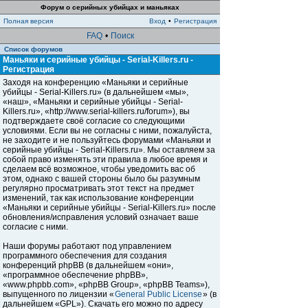
Форум о серийных убийцах и маньяках
Полная версия
Вход
•
Регистрация
FAQ
•
Поиск
Список форумов
Маньяки и серийные убийцы - Serial-Killers.ru -
Регистрация
Заходя на конференцию «Маньяки и серийные
убийцы - Serial-Killers.ru» (в дальнейшем «мы»,
«наш», «Маньяки и серийные убийцы - Serial-
Killers.ru», «http://www.serial-killers.ru/forum»), вы
подтверждаете своё согласие со следующими
условиями. Если вы не согласны с ними, пожалуйста,
не заходите и не пользуйтесь форумами «Маньяки и
серийные убийцы - Serial-Killers.ru». Мы оставляем за
собой право изменять эти правила в любое время и
сделаем всё возможное, чтобы уведомить вас об
этом, однако с вашей стороны было бы разумным
регулярно просматривать этот текст на предмет
изменений, так как использование конференции
«Маньяки и серийные убийцы - Serial-Killers.ru» после
обновления/исправления условий означает ваше
согласие с ними.
Наши форумы работают под управлением
программного обеспечения для создания
конференций phpBB (в дальнейшем «они»,
«программное обеспечение phpBB»,
«www.phpbb.com», «phpBB Group», «phpBB Teams»),
выпущенного по лицензии «
General Public License
» (в
дальнейшем «GPL»). Скачать его можно по адресу