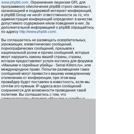
www.phpbb.com
. Ограничения лицензии GPL для
программного обеспечения phpBB строго связаны с
организацией и поддержкой интернет-конференций,
и phpBB Group не несёт ответственности за то, что
администрация конференций определяет в качестве
допустимого содержания и/или поведения в них. За
дополнительной информацией о phpBB обращайтесь
по адресу
http://www.phpbb.com/
.
Вы соглашаетесь не размещать оскорбительных,
угрожающих, клеветнических сообщений,
порнографических сообщений, призывов к
национальной розни и прочих сообщений, которые
могут нарушить законы вашей страны, страны,
которая предоставляет услуги хостинга для форумов
«Маньяки и серийные убийцы - Serial-Killers.ru», или
международное право. Попытки размещения таких
сообщений могут привести к вашему немедленному
отключению от конференции, при этом ваш
провайдер будет поставлен в известность, если мы
сочтём это нужным. IP-адреса всех сообщений
сохраняются для возможности проведения такой
политики. Вы соглашаетесь с тем, что
администраторы форумов «Маньяки и серийные
убийцы - Serial-Killers.ru» имеют право удалить,
отредактировать, перенести или закрыть любую тему
в любое время по своему усмотрению. Как
пользователь вы согласны с тем, что введённая вами
информация будет храниться в базе данных. Хотя
эта информация не будет открыта третьим лицам без
вашего разрешения, ни администрация конференции
«Маньяки и серийные убийцы - Serial-Killers.ru», ни