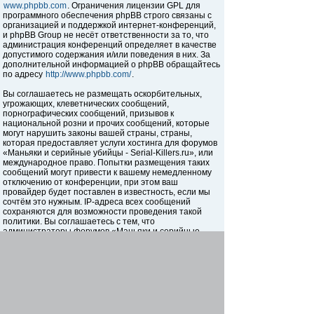
www.phpbb.com
. Ограничения лицензии GPL для
программного обеспечения phpBB строго связаны с
организацией и поддержкой интернет-конференций,
и phpBB Group не несёт ответственности за то, что
администрация конференций определяет в качестве
допустимого содержания и/или поведения в них. За
дополнительной информацией о phpBB обращайтесь
по адресу
http://www.phpbb.com/
.
Вы соглашаетесь не размещать оскорбительных,
угрожающих, клеветнических сообщений,
порнографических сообщений, призывов к
национальной розни и прочих сообщений, которые
могут нарушить законы вашей страны, страны,
которая предоставляет услуги хостинга для форумов
«Маньяки и серийные убийцы - Serial-Killers.ru», или
международное право. Попытки размещения таких
сообщений могут привести к вашему немедленному
отключению от конференции, при этом ваш
провайдер будет поставлен в известность, если мы
сочтём это нужным. IP-адреса всех сообщений
сохраняются для возможности проведения такой
политики. Вы соглашаетесь с тем, что
администраторы форумов «Маньяки и серийные
убийцы - Serial-Killers.ru» имеют право удалить,
отредактировать, перенести или закрыть любую тему
в любое время по своему усмотрению. Как
пользователь вы согласны с тем, что введённая вами
информация будет храниться в базе данных. Хотя
эта информация не будет открыта третьим лицам без
вашего разрешения, ни администрация конференции
«Маньяки и серийные убийцы - Serial-Killers.ru», ни