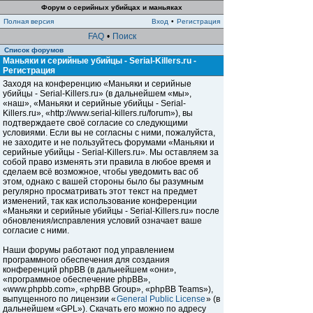
Форум о серийных убийцах и маньяках
Полная версия
Вход
•
Регистрация
FAQ
•
Поиск
Список форумов
Маньяки и серийные убийцы - Serial-Killers.ru -
Регистрация
Заходя на конференцию «Маньяки и серийные
убийцы - Serial-Killers.ru» (в дальнейшем «мы»,
«наш», «Маньяки и серийные убийцы - Serial-
Killers.ru», «http://www.serial-killers.ru/forum»), вы
подтверждаете своё согласие со следующими
условиями. Если вы не согласны с ними, пожалуйста,
не заходите и не пользуйтесь форумами «Маньяки и
серийные убийцы - Serial-Killers.ru». Мы оставляем за
собой право изменять эти правила в любое время и
сделаем всё возможное, чтобы уведомить вас об
этом, однако с вашей стороны было бы разумным
регулярно просматривать этот текст на предмет
изменений, так как использование конференции
«Маньяки и серийные убийцы - Serial-Killers.ru» после
обновления/исправления условий означает ваше
согласие с ними.
Наши форумы работают под управлением
программного обеспечения для создания
конференций phpBB (в дальнейшем «они»,
«программное обеспечение phpBB»,
«www.phpbb.com», «phpBB Group», «phpBB Teams»),
выпущенного по лицензии «
General Public License
» (в
дальнейшем «GPL»). Скачать его можно по адресу